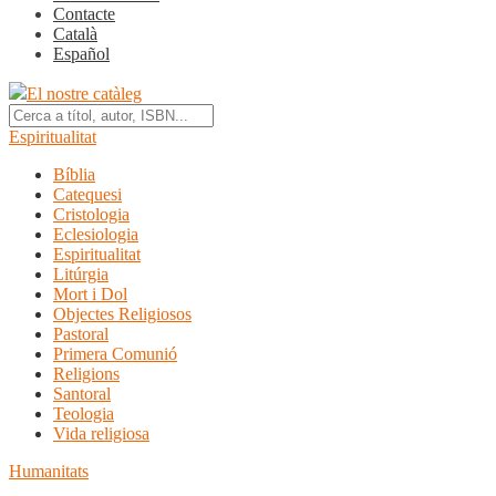
Contacte
Català
Español
El nostre catàleg
Espiritualitat
Bíblia
Catequesi
Cristologia
Eclesiologia
Espiritualitat
Litúrgia
Mort i Dol
Objectes Religiosos
Pastoral
Primera Comunió
Religions
Santoral
Teologia
Vida religiosa
Humanitats