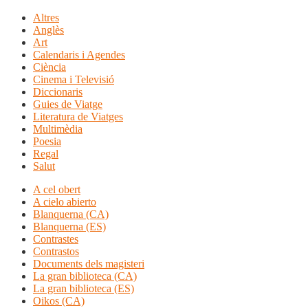
Altres
Anglès
Art
Calendaris i Agendes
Ciència
Cinema i Televisió
Diccionaris
Guies de Viatge
Literatura de Viatges
Multimèdia
Poesia
Regal
Salut
A cel obert
A cielo abierto
Blanquerna (CA)
Blanquerna (ES)
Contrastes
Contrastos
Documents dels magisteri
La gran biblioteca (CA)
La gran biblioteca (ES)
Oikos (CA)