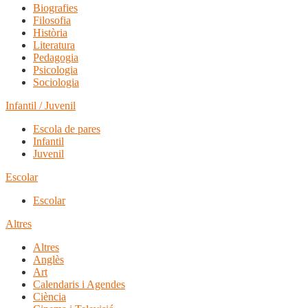
Biografies
Filosofia
Història
Literatura
Pedagogia
Psicologia
Sociologia
Infantil / Juvenil
Escola de pares
Infantil
Juvenil
Escolar
Escolar
Altres
Altres
Anglès
Art
Calendaris i Agendes
Ciència