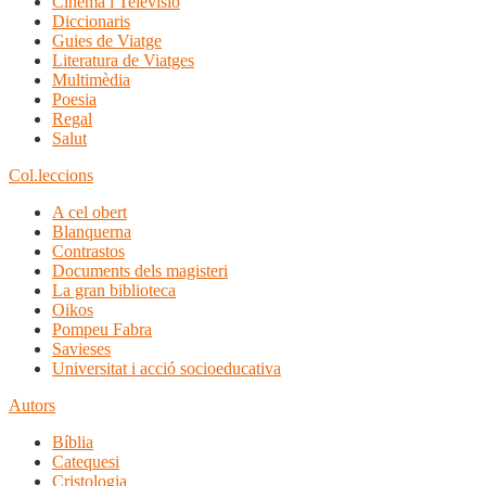
Cinema i Televisió
Diccionaris
Guies de Viatge
Literatura de Viatges
Multimèdia
Poesia
Regal
Salut
Col.leccions
A cel obert
Blanquerna
Contrastos
Documents dels magisteri
La gran biblioteca
Oikos
Pompeu Fabra
Savieses
Universitat i acció socioeducativa
Autors
Bíblia
Catequesi
Cristologia