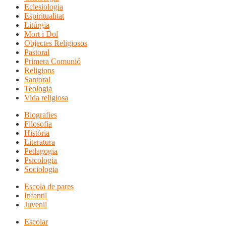
Eclesiologia
Espiritualitat
Litúrgia
Mort i Dol
Objectes Religiosos
Pastoral
Primera Comunió
Religions
Santoral
Teologia
Vida religiosa
Biografies
Filosofia
Història
Literatura
Pedagogia
Psicologia
Sociologia
Escola de pares
Infantil
Juvenil
Escolar