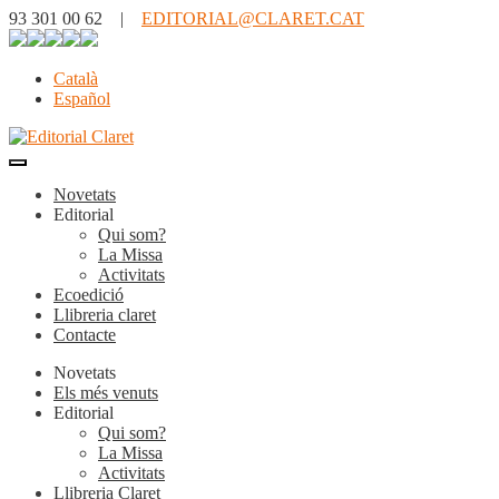
93 301 00 62 |
EDITORIAL@CLARET.CAT
Català
Español
Novetats
Editorial
Qui som?
La Missa
Activitats
Ecoedició
Llibreria claret
Contacte
Novetats
Els més venuts
Editorial
Qui som?
La Missa
Activitats
Llibreria Claret