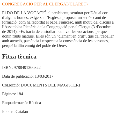
CONGREGACIÓ PER AL CLERGAT(CLARET)
El DO DE LA VOCACIÓ al presbiterat, sembrat per Déu al cor
d’alguns homes, exigeix a l’Església proposar un seriós camí de
formació, com ha recordat el papa Francesc, amb motiu del discurs a
l’Assamblea Plenària de la Congregació per al Clergat (3 d’octubre
de 2014): «Es tracta de custodiar i cultivar les vocacions, perquè
donin fruits madurs. Elles són un “diamant en brut”, que cal treballar
amb atenció, paciència i respecte a la consciència de les persones,
perquè brillin enmig del poble de Déu».
Fitxa tècnica
ISBN:
9788491360322
Data de publicació:
13/03/2017
Col.lecció:
DOCUMENTS DEL MAGISTERI
Pàgines:
184
Enquadernació:
Rústica
Idioma:
Catalán