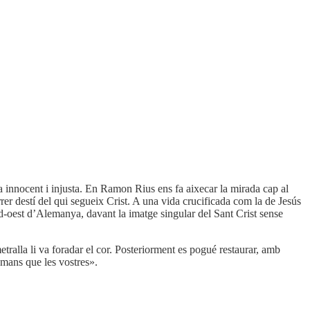
 innocent i injusta. En Ramon Rius ens fa aixecar la mirada cap al
rer destí del qui segueix Crist. A una vida crucificada com la de Jesús
rd-oest d’Alemanya, davant la imatge singular del Sant Crist sense
ralla li va foradar el cor. Posteriorment es pogué restaurar, amb
s mans que les vostres».