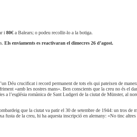
r i
80€
a Balears; o podeu recollir-lo a la botiga.
os.
Els enviaments es reactivaran el dimecres 26 d’agost.
n Déu crucificat i record permanent de tots els qui pateixen de manera
sofriment «amb les nostres mans». Ben conscients que la creu no és el dar
es a l’església romànica de Sant Ludgeri de la ciutat de Münster, al no
bardeig que la ciutat va patir el 30 de setembre de 1944: un tros de met
ixa fusta de la creu, hi ha aquesta inscripció en alemany: «No tinc altre