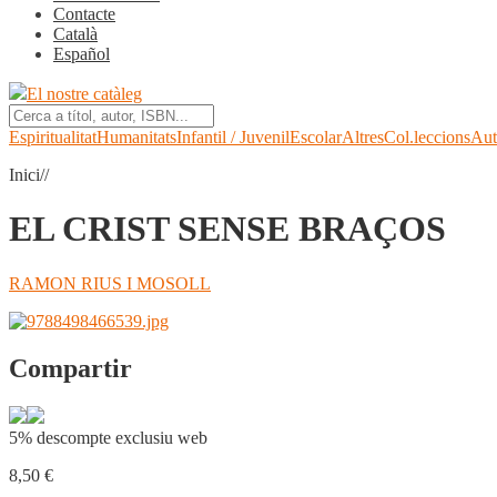
Contacte
Català
Español
El nostre catàleg
Espiritualitat
Humanitats
Infantil / Juvenil
Escolar
Altres
Col.leccions
Aut
Inici//
EL CRIST SENSE BRAÇOS
RAMON RIUS I MOSOLL
Compartir
5% descompte exclusiu web
8,50
€