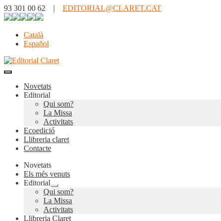
93 301 00 62 |
EDITORIAL@CLARET.CAT
Català
Español
Novetats
Editorial
Qui som?
La Missa
Activitats
Ecoedició
Llibreria claret
Contacte
Novetats
Els més venuts
Editorial
Expandeix
Qui som?
el
La Missa
menú
Activitats
secundari
Llibreria Claret