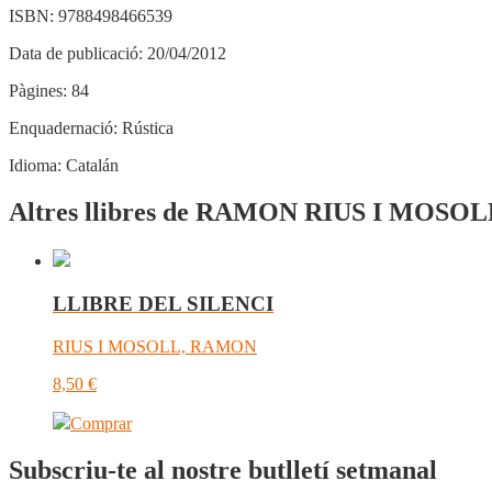
ISBN:
9788498466539
Data de publicació:
20/04/2012
Pàgines:
84
Enquadernació:
Rústica
Idioma:
Catalán
Altres llibres de RAMON RIUS I MOSOL
LLIBRE DEL SILENCI
RIUS I MOSOLL, RAMON
8,50
€
Comprar
Subscriu-te al nostre butlletí setmanal