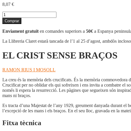
8,07
€
quantitat
de
Comprar
EL
CRIST
Enviament gratuït
en comandes superiors a
50€
a Espanya peninsula
SENSE
BRAÇOS
La Llibreria Claret estarà tancada de l’1 al 25 d’agost, ambdòs inclos
EL CRIST SENSE BRAÇOS
RAMON RIUS I MOSOLL
La creu és la memòria dels crucificats. És la memòria commovedora d’u
Crucificat per no oblidar els qui sofreixen i ens invita a combatre el 
només li espera la resurrecció. Les pàgines que segueixen són inspirad
mans ni braços.
Es tracta d’una Majestat de l’any 1929, greument danyada durant el bom
l’excepció de les mans i els braços. En el seu lloc, gravada en la mate
Fitxa tècnica