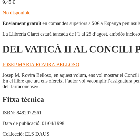
9,45
€
No disponible
Enviament gratuït
en comandes superiors a
50€
a Espanya peninsula
La Llibreria Claret estarà tancada de l’1 al 25 d’agost, ambdòs inclos
DEL VATICÀ II AL CONCIL
JOSEP MARIA ROVIRA BELLOSO
Josep M. Rovira Belloso, en aquest volum, ens vol mostrar el Concili P
En el llibre que ara ens ofereix, l’autor vol «acomplir l’assignatura pend
del Tarraconense».
Fitxa tècnica
ISBN:
8482972561
Data de publicació:
01/04/1998
Col.lecció:
ELS DAUS