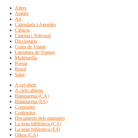
Altres
Anglès
Art
Calendaris i Agendes
Ciència
Cinema i Televisió
Diccionaris
Guies de Viatge
Literatura de Viatges
Multimèdia
Poesia
Regal
Salut
A cel obert
A cielo abierto
Blanquerna (CA)
Blanquerna (ES)
Contrastes
Contrastos
Documents dels magisteri
La gran biblioteca (CA)
La gran biblioteca (ES)
Oikos (CA)