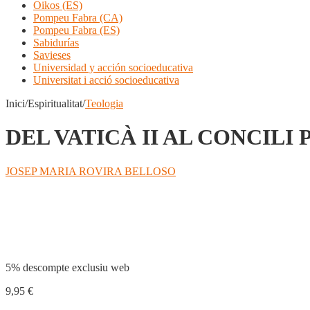
Oikos (ES)
Pompeu Fabra (CA)
Pompeu Fabra (ES)
Sabidurías
Savieses
Universidad y acción socioeducativa
Universitat i acció socioeducativa
Inici/Espiritualitat/
Teologia
DEL VATICÀ II AL CONCIL
JOSEP MARIA ROVIRA BELLOSO
Compartir
5% descompte exclusiu web
9,95
€