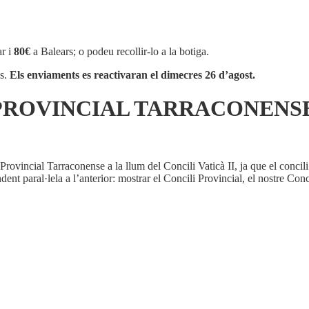
r i
80€
a Balears; o podeu recollir-lo a la botiga.
os.
Els enviaments es reactivaran el dimecres 26 d’agost.
I PROVINCIAL TARRACONENS
rovincial Tarraconense a la llum del Concili Vaticà II, ja que el concil
ent paral·lela a l’anterior: mostrar el Concili Provincial, el nostre Concil