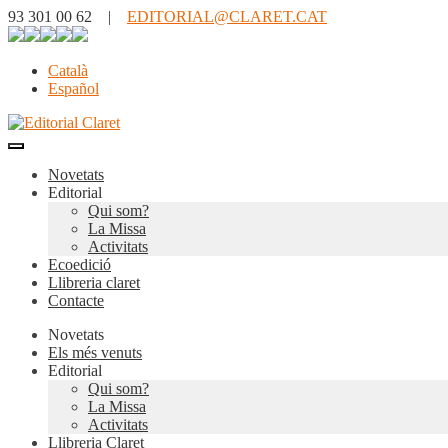
93 301 00 62 |
EDITORIAL@CLARET.CAT
Català
Español
Novetats
Editorial
Qui som?
La Missa
Activitats
Ecoedició
Llibreria claret
Contacte
Novetats
Els més venuts
Editorial
Qui som?
La Missa
Activitats
Llibreria Claret