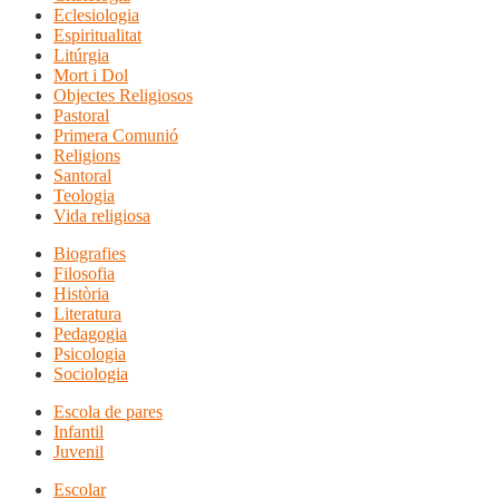
Eclesiologia
Espiritualitat
Litúrgia
Mort i Dol
Objectes Religiosos
Pastoral
Primera Comunió
Religions
Santoral
Teologia
Vida religiosa
Biografies
Filosofia
Història
Literatura
Pedagogia
Psicologia
Sociologia
Escola de pares
Infantil
Juvenil
Escolar