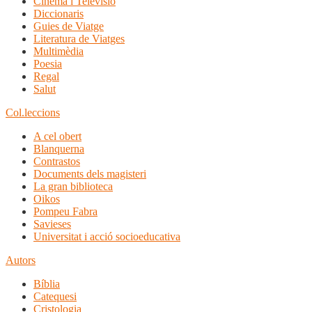
Cinema i Televisió
Diccionaris
Guies de Viatge
Literatura de Viatges
Multimèdia
Poesia
Regal
Salut
Col.leccions
A cel obert
Blanquerna
Contrastos
Documents dels magisteri
La gran biblioteca
Oikos
Pompeu Fabra
Savieses
Universitat i acció socioeducativa
Autors
Bíblia
Catequesi
Cristologia