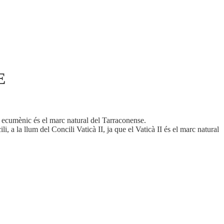
E
i ecumènic és el marc natural del Tarraconense.
i, a la llum del Concili Vaticà II, ja que el Vaticà II és el marc natural