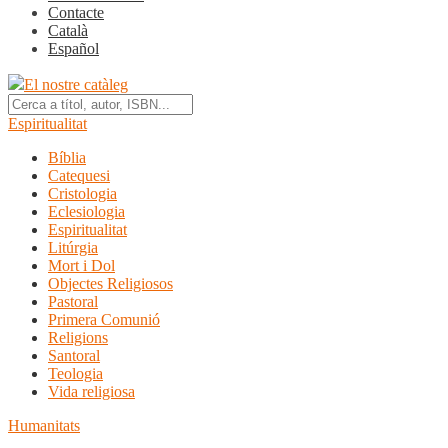
Contacte
Català
Español
El nostre catàleg
Espiritualitat
Bíblia
Catequesi
Cristologia
Eclesiologia
Espiritualitat
Litúrgia
Mort i Dol
Objectes Religiosos
Pastoral
Primera Comunió
Religions
Santoral
Teologia
Vida religiosa
Humanitats