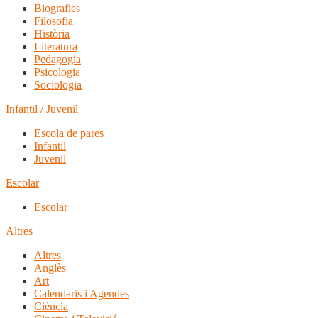
Biografies
Filosofia
Història
Literatura
Pedagogia
Psicologia
Sociologia
Infantil / Juvenil
Escola de pares
Infantil
Juvenil
Escolar
Escolar
Altres
Altres
Anglès
Art
Calendaris i Agendes
Ciència