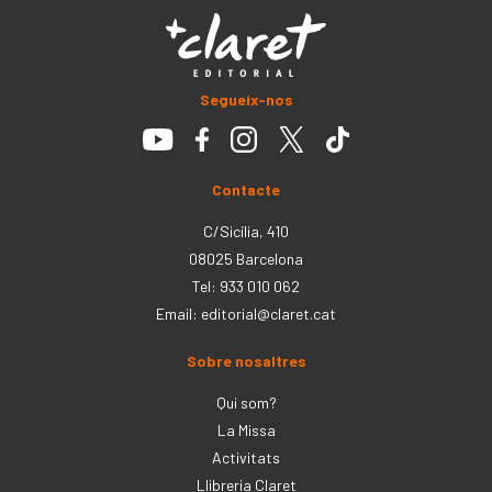
Segueix-nos
Contacte
C/Sicília, 410
08025 Barcelona
Tel: 933 010 062
Email:
editorial@claret.cat
Sobre nosaltres
Qui som?
La Missa
Activitats
Llibreria Claret