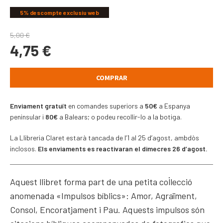
5% descompte exclusiu web
5,00
€
4,75
€
COMPRAR
Enviament gratuït
en comandes superiors a
50€
a Espanya
peninsular i
80€
a Balears; o podeu recollir-lo a la botiga.
La Llibreria Claret estarà tancada de l’1 al 25 d’agost, ambdòs
inclosos.
Els enviaments es reactivaran el dimecres 26 d’agost.
Aquest llibret forma part de una petita col·lecció
anomenada «Impulsos bíblics»: Amor, Agraïment,
Consol, Encoratjament i Pau. Aquests impulsos són