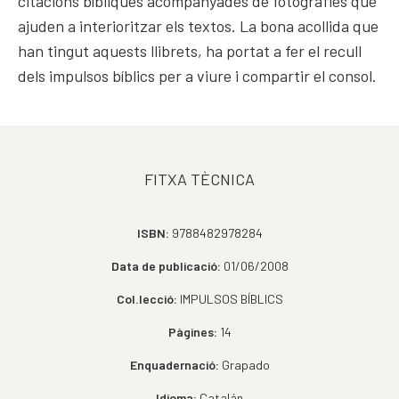
citacions bíbliques acompanyades de fotografies que
ajuden a interioritzar els textos. La bona acollida que
han tingut aquests llibrets, ha portat a fer el recull
dels impulsos bíblics per a viure i compartir el consol.
FITXA TÈCNICA
ISBN:
9788482978284
Data de publicació:
01/06/2008
Col.lecció:
IMPULSOS BÍBLICS
Pàgines:
14
Enquadernació:
Grapado
Idioma:
Catalán