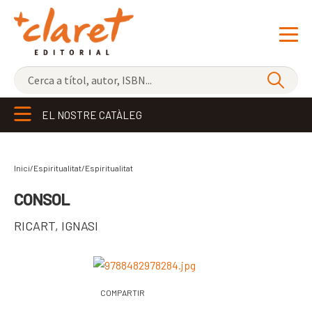
NOVETATS
EL NOSTRE CATÀLEG
ELS MÉS VENUTS
EDITORIAL
Exp
Inici/Espiritualitat/
Espiritualitat
el
LLIBRERIA CLARET
CONSOL
me
CONTACTE
RICART
,
IGNASI
sec
CATALÀ
ESPAÑOL
COMPARTIR