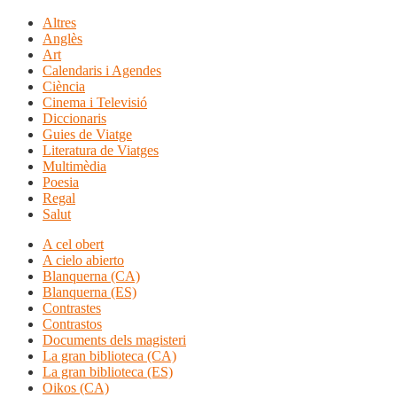
Altres
Anglès
Art
Calendaris i Agendes
Ciència
Cinema i Televisió
Diccionaris
Guies de Viatge
Literatura de Viatges
Multimèdia
Poesia
Regal
Salut
A cel obert
A cielo abierto
Blanquerna (CA)
Blanquerna (ES)
Contrastes
Contrastos
Documents dels magisteri
La gran biblioteca (CA)
La gran biblioteca (ES)
Oikos (CA)