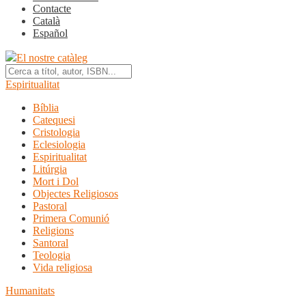
Contacte
Català
Español
El nostre catàleg
Espiritualitat
Bíblia
Catequesi
Cristologia
Eclesiologia
Espiritualitat
Litúrgia
Mort i Dol
Objectes Religiosos
Pastoral
Primera Comunió
Religions
Santoral
Teologia
Vida religiosa
Humanitats