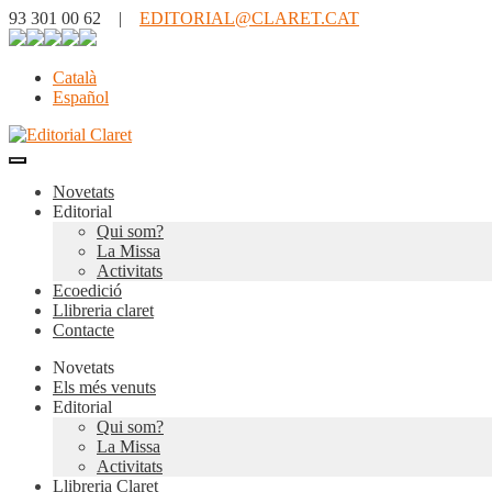
93 301 00 62 |
EDITORIAL@CLARET.CAT
Català
Español
Novetats
Editorial
Qui som?
La Missa
Activitats
Ecoedició
Llibreria claret
Contacte
Novetats
Els més venuts
Editorial
Qui som?
La Missa
Activitats
Llibreria Claret