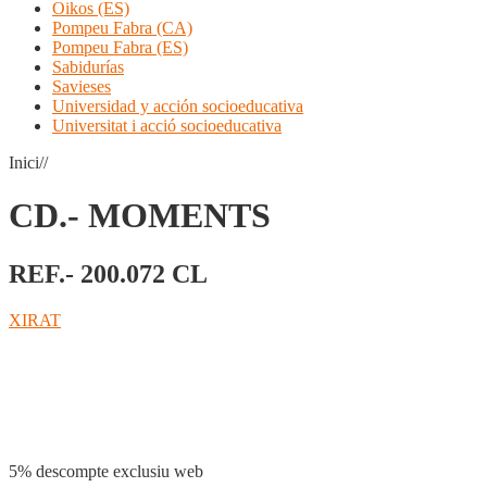
Oikos (ES)
Pompeu Fabra (CA)
Pompeu Fabra (ES)
Sabidurías
Savieses
Universidad y acción socioeducativa
Universitat i acció socioeducativa
Inici//
CD.- MOMENTS
REF.- 200.072 CL
XIRAT
Compartir
5% descompte exclusiu web