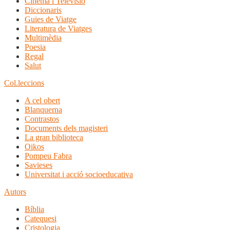
Cinema i Televisió
Diccionaris
Guies de Viatge
Literatura de Viatges
Multimèdia
Poesia
Regal
Salut
Col.leccions
A cel obert
Blanquerna
Contrastos
Documents dels magisteri
La gran biblioteca
Oikos
Pompeu Fabra
Savieses
Universitat i acció socioeducativa
Autors
Bíblia
Catequesi
Cristologia