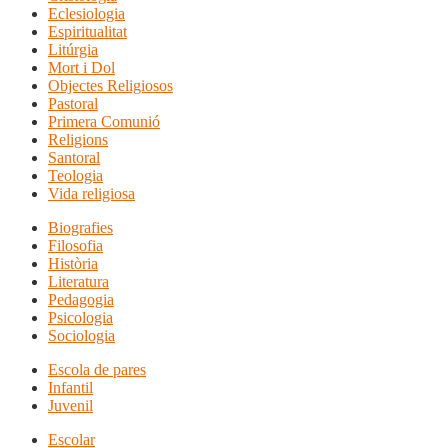
Eclesiologia
Espiritualitat
Litúrgia
Mort i Dol
Objectes Religiosos
Pastoral
Primera Comunió
Religions
Santoral
Teologia
Vida religiosa
Biografies
Filosofia
Història
Literatura
Pedagogia
Psicologia
Sociologia
Escola de pares
Infantil
Juvenil
Escolar