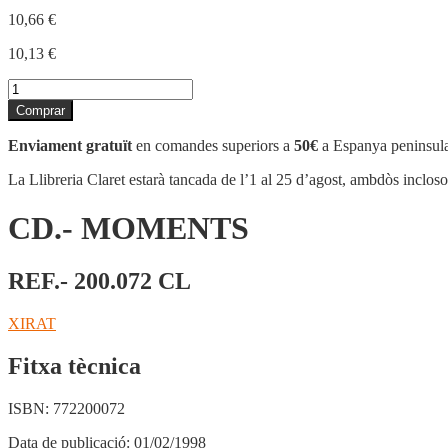
10,66
€
10,13
€
quantitat
de
Comprar
CD.-
MOMENTS
Enviament gratuït
en comandes superiors a
50€
a Espanya peninsula
La Llibreria Claret estarà tancada de l’1 al 25 d’agost, ambdòs inclos
CD.- MOMENTS
REF.- 200.072 CL
XIRAT
Fitxa tècnica
ISBN:
772200072
Data de publicació:
01/02/1998