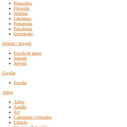
Biografies
Filosofia
Història
Literatura
Pedagogia
Psicologia
Sociologia
Infantil / Juvenil
Escola de pares
Infantil
Juvenil
Escolar
Escolar
Altres
Altres
Anglès
Art
Calendaris i Agendes
Ciència