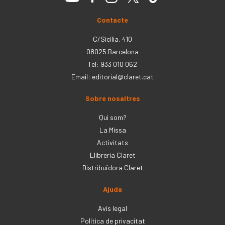
Contacte
C/Sicília, 410
08025 Barcelona
Tel: 933 010 062
Email:
editorial@claret.cat
Sobre nosaltres
Qui som?
La Missa
Activitats
Llibreria Claret
Distribuïdora Claret
Ajuda
Avís legal
Política de privacitat