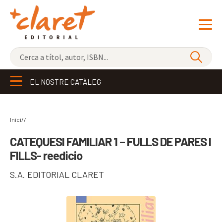
NOVETATS
EL NOSTRE CATÀLEG
ELS MÉS VENUTS
EDITORIAL
Exp
Inici//
el
LLIBRERIA CLARET
CATEQUESI FAMILIAR 1 – FULLS DE PARES I
me
FILLS- reedicio
CONTACTE
sec
S.A. EDITORIAL CLARET
CATALÀ
ESPAÑOL