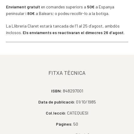
Enviament gratuït
en comandes superiors a
50€
a Espanya
peninsular i
80€
a Balears; o podeu recollir-lo a la botiga.
La Llibreria Claret estarà tancada de l’1 al 25 d’agost, ambdòs
inclosos.
Els enviaments es reactivaran el dimecres 26 d’agost.
FITXA TÈCNICA
ISBN:
848297001
Data de publicació:
01/10/1985
Col.lecció:
CATEQUESI
Pàgines:
50