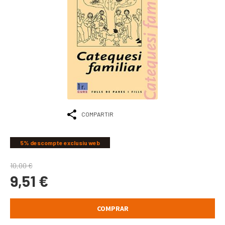
COMPARTIR
5% descompte exclusiu web
10,00
€
9,51
€
COMPRAR