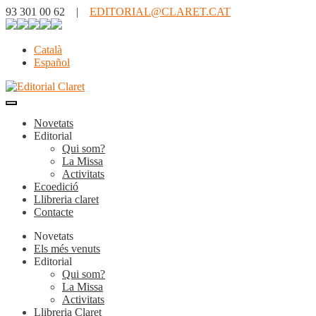
93 301 00 62 |
EDITORIAL@CLARET.CAT
Català
Español
Novetats
Editorial
Qui som?
La Missa
Activitats
Ecoedició
Llibreria claret
Contacte
Novetats
Els més venuts
Editorial
Qui som?
La Missa
Activitats
Llibreria Claret