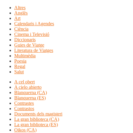
Altres
Anglès
Art
Calendaris i Agendes
Ciència
Cinema i Televisió
Diccionaris
Guies de Viatge
Literatura de Viatges
Multimèdia
Poesia
Regal
Salut
A cel obert
A cielo abierto
Blanquerna (CA)
Blanquerna (ES)
Contrastes
Contrastos
Documents dels magisteri
La gran biblioteca (CA)
La gran biblioteca (ES)
Oikos (CA)