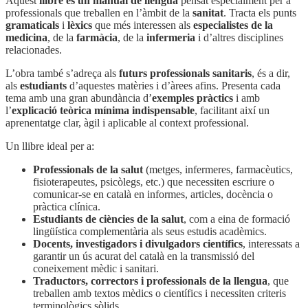
Aquest
llibre és un manual de llengua
pensat especialment per a
professionals que treballen en l’àmbit de la
sanitat
. Tracta els punts
gramaticals
i
lèxics
que més interessen als
especialistes de la
medicina
, de la
farmàcia
, de la
infermeria
i d’altres disciplines
relacionades.
L’obra també s’adreça als
futurs professionals sanitaris
, és a dir,
als
estudiants
d’aquestes matèries i d’àrees afins. Presenta cada
tema amb una gran abundància d’
exemples pràctics
i amb
l’
explicació teòrica mínima indispensable
, facilitant així un
aprenentatge clar, àgil i aplicable al context professional.
Un llibre ideal per a:
Professionals de la salut
(metges, infermeres, farmacèutics,
fisioterapeutes, psicòlegs, etc.) que necessiten escriure o
comunicar-se en català en informes, articles, docència o
pràctica clínica.
Estudiants de ciències de la salut
, com a eina de formació
lingüística complementària als seus estudis acadèmics.
Docents, investigadors i divulgadors científics
, interessats a
garantir un ús acurat del català en la transmissió del
coneixement mèdic i sanitari.
Traductors, correctors i professionals de la llengua
, que
treballen amb textos mèdics o científics i necessiten criteris
terminològics sòlids.