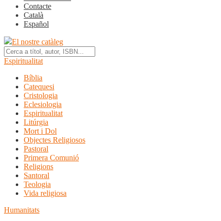
Contacte
Català
Español
El nostre catàleg
Espiritualitat
Bíblia
Catequesi
Cristologia
Eclesiologia
Espiritualitat
Litúrgia
Mort i Dol
Objectes Religiosos
Pastoral
Primera Comunió
Religions
Santoral
Teologia
Vida religiosa
Humanitats