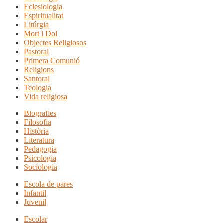
Eclesiologia
Espiritualitat
Litúrgia
Mort i Dol
Objectes Religiosos
Pastoral
Primera Comunió
Religions
Santoral
Teologia
Vida religiosa
Biografies
Filosofia
Història
Literatura
Pedagogia
Psicologia
Sociologia
Escola de pares
Infantil
Juvenil
Escolar