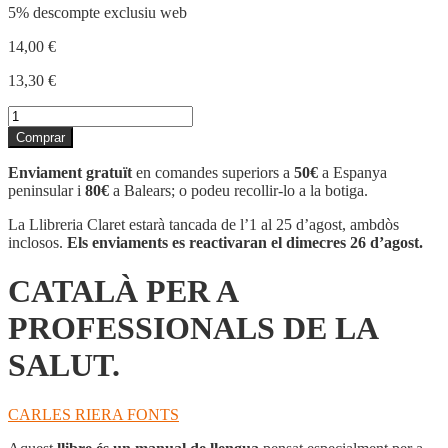
5% descompte exclusiu web
14,00
€
13,30
€
quantitat
de
Comprar
CATALÀ
PER
Enviament gratuït
en comandes superiors a
50€
a Espanya
A
peninsular i
80€
a Balears; o podeu recollir-lo a la botiga.
PROFESSIONALS
DE
La Llibreria Claret estarà tancada de l’1 al 25 d’agost, ambdòs
LA
inclosos.
Els enviaments es reactivaran el dimecres 26 d’agost.
SALUT.
CATALÀ PER A
PROFESSIONALS DE LA
SALUT.
CARLES RIERA FONTS