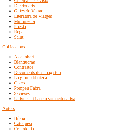
Cinema i Televisió
Diccionaris
Guies de Viatge
Literatura de Viatges
Multimèdia
Poesia
Regal
Salut
Col.leccions
A cel obert
Blanquerna
Contrastos
Documents dels magisteri
La gran biblioteca
Oikos
Pompeu Fabra
Savieses
Universitat i acció socioeducativa
Autors
Bíblia
Catequesi
Cristologia