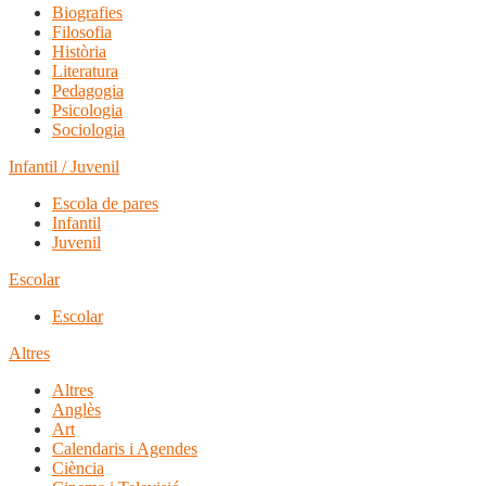
Biografies
Filosofia
Història
Literatura
Pedagogia
Psicologia
Sociologia
Infantil / Juvenil
Escola de pares
Infantil
Juvenil
Escolar
Escolar
Altres
Altres
Anglès
Art
Calendaris i Agendes
Ciència