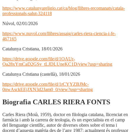
https://www.catalunyareligio.cat/ca/blog/llibres-recomanats/catala-
professionals-salut-324118
Núvol, 02/01/2026
https://www.nuvol.com/llibres/assaig/carles-riera-ciencia-i-fe-
467165
Catalunya Cristiana, 18/01/2026
https://drive.google.com/file/d/1OAUr-
Oa28xYmCaD2GSv_tLJDLUneKC1D/view?usp=sharing
Catalunya Cristiana (castellà), 18/01/2026
https://drive.google.com/file/d/1rCYYZBJMc-
0nwAsckEEjJXN3d2Jam0_0/view?usp=sharing
Biografia CARLES RIERA FONTS
Carles Riera (Moià, 1959), doctor en filologia catalana, llicenciat en
farmàcia i amb la carrera de teologia, és un especialista en el camp
del llenguatge científic, autor de diverses obres sobre el tema i
docent d’aquesta matèria des de l’any 1987; actualment és professor