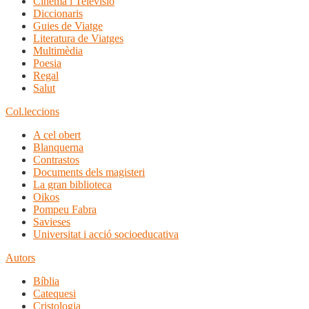
Cinema i Televisió
Diccionaris
Guies de Viatge
Literatura de Viatges
Multimèdia
Poesia
Regal
Salut
Col.leccions
A cel obert
Blanquerna
Contrastos
Documents dels magisteri
La gran biblioteca
Oikos
Pompeu Fabra
Savieses
Universitat i acció socioeducativa
Autors
Bíblia
Catequesi
Cristologia