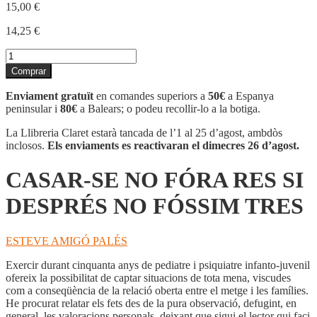
15,00
€
14,25
€
quantitat
de
Comprar
CASAR-
SE
Enviament gratuït
en comandes superiors a
50€
a Espanya
NO
peninsular i
80€
a Balears; o podeu recollir-lo a la botiga.
FÓRA
RES
La Llibreria Claret estarà tancada de l’1 al 25 d’agost, ambdòs
SI
inclosos.
Els enviaments es reactivaran el dimecres 26 d’agost.
DESPRÉS
NO
CASAR-SE NO FÓRA RES SI
FÓSSIM
TRES
DESPRÉS NO FÓSSIM TRES
ESTEVE AMIGÓ PALÉS
Exercir durant cinquanta anys de pediatre i psiquiatre infanto-juvenil
ofereix la possibilitat de captar situacions de tota mena, viscudes
com a conseqüència de la relació oberta entre el metge i les famílies.
He procurat relatar els fets des de la pura observació, defugint, en
general, les valoracions personals, deixant que sigui el lector qui faci