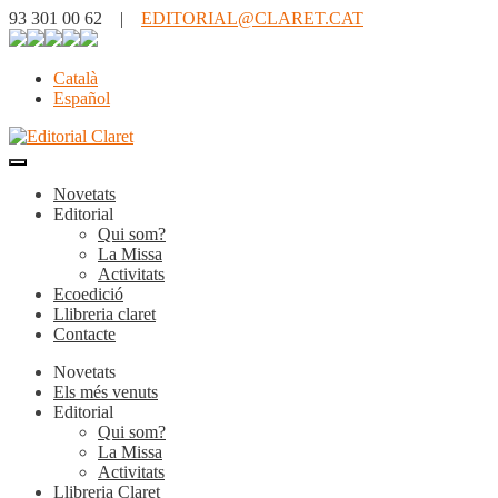
93 301 00 62 |
EDITORIAL@CLARET.CAT
Català
Español
Novetats
Editorial
Qui som?
La Missa
Activitats
Ecoedició
Llibreria claret
Contacte
Novetats
Els més venuts
Editorial
Qui som?
La Missa
Activitats
Llibreria Claret