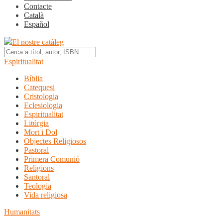
Contacte
Català
Español
El nostre catàleg
Espiritualitat
Bíblia
Catequesi
Cristologia
Eclesiologia
Espiritualitat
Litúrgia
Mort i Dol
Objectes Religiosos
Pastoral
Primera Comunió
Religions
Santoral
Teologia
Vida religiosa
Humanitats