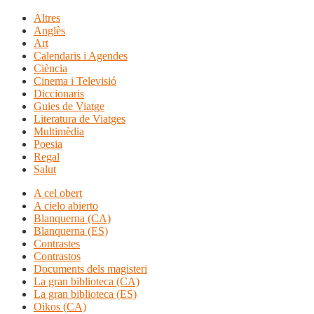
Altres
Anglès
Art
Calendaris i Agendes
Ciència
Cinema i Televisió
Diccionaris
Guies de Viatge
Literatura de Viatges
Multimèdia
Poesia
Regal
Salut
A cel obert
A cielo abierto
Blanquerna (CA)
Blanquerna (ES)
Contrastes
Contrastos
Documents dels magisteri
La gran biblioteca (CA)
La gran biblioteca (ES)
Oikos (CA)