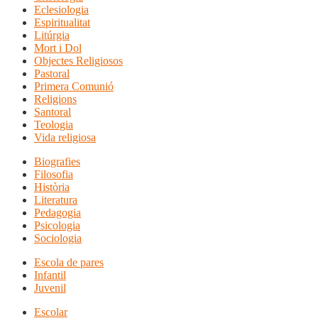
Eclesiologia
Espiritualitat
Litúrgia
Mort i Dol
Objectes Religiosos
Pastoral
Primera Comunió
Religions
Santoral
Teologia
Vida religiosa
Biografies
Filosofia
Història
Literatura
Pedagogia
Psicologia
Sociologia
Escola de pares
Infantil
Juvenil
Escolar