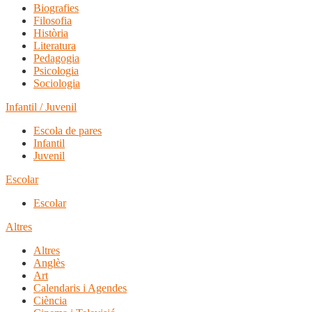
Biografies
Filosofia
Història
Literatura
Pedagogia
Psicologia
Sociologia
Infantil / Juvenil
Escola de pares
Infantil
Juvenil
Escolar
Escolar
Altres
Altres
Anglès
Art
Calendaris i Agendes
Ciència