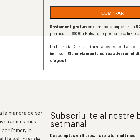
COMPRAR
Enviament gratuït
en comandes superiors a
5
peninsular i
80€
a Balears; o podeu recollir-lo a
La Llibreria Claret estarà tancada de l’1 al 25
inclosos.
Els enviaments es reactivaran el d
d’agost.
a la manera de ser
Subscriu-te al nostre b
setmanal
 aspiracions més
 per l’amor, la
Descomptes en llibres, novetats i molt més
l i la voluntat de