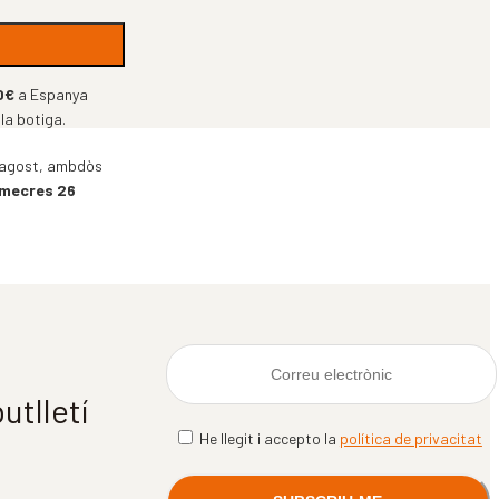
0€
a Espanya
 la botiga.
 d’agost, ambdòs
imecres 26
utlletí
He llegit i accepto la
política de privacitat