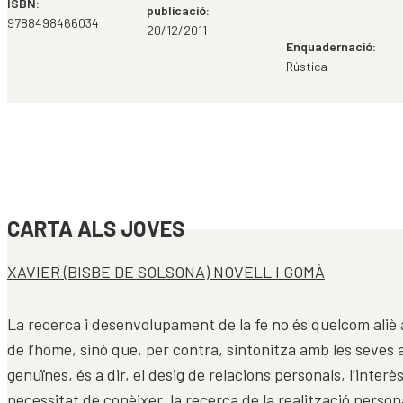
ISBN:
publicació:
9788498466034
20/12/2011
Enquadernació:
Rústica
CARTA ALS JOVES
XAVIER (BISBE DE SOLSONA) NOVELL I GOMÀ
La recerca i desenvolupament de la fe no és quelcom aliè 
de l’home, sinó que, per contra, sintonitza amb les seves
genuïnes, és a dir, el desig de relacions personals, l’interès
necessitat de conèixer, la recerca de la realització persona