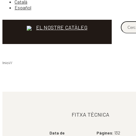
Català
Español
EL NOSTRE CATÀLEG
Inici//
COMPARTIR
FITXA TÈCNICA
Data de
Pàgines:
132