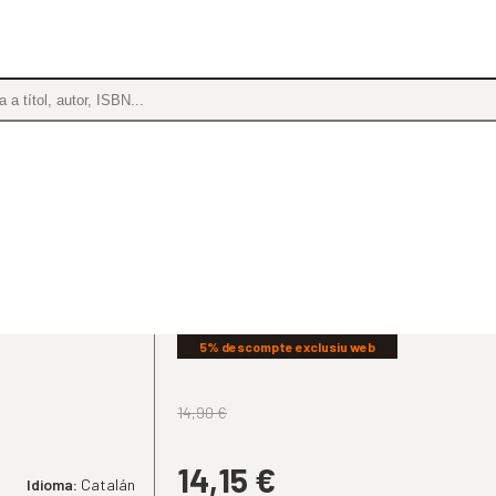
5% descompte exclusiu web
14,90
€
14,15
€
Idioma:
Catalán