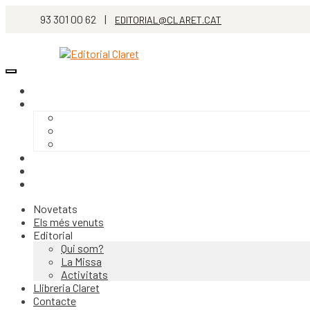
93 301 00 62 |
EDITORIAL@CLARET.CAT
Novetats
Els més venuts
Editorial
Qui som?
La Missa
Activitats
Llibreria Claret
Contacte