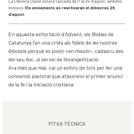
La Llibreria Claret estarà tancada de l’1 al 25 d’agost, ambdòs
inclosos.
Els enviaments es reactivaran el dimecres 26
d’agost.
En aquesta exhortació d’Advent, els Bisbes de
Catalunya fan una crida als fidels de les nostres
diòcesis perquè es posin «en missió», cadascú des
del seu lloc, al servei de l’evangelització.
Ara més que mai, cal un esforç de tots per fer una
conversió pastoral que afavoreixi el primer anunci
de la fe i la iniciació cristiana.
FITXA TÈCNICA