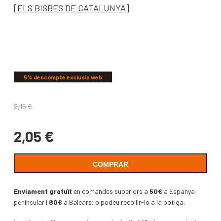
[ELS BISBES DE CATALUNYA]
COMPARTIR
5% descompte exclusiu web
2,15
€
2,05
€
COMPRAR
Enviament gratuït
en comandes superiors a
50€
a Espanya
peninsular i
80€
a Balears; o podeu recollir-lo a la botiga.