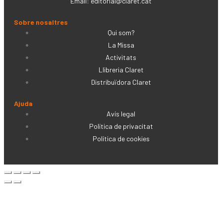
Email:
editorial@claret.cat
Sobre nosaltres
Qui som?
La Missa
Activitats
Llibreria Claret
Distribuïdora Claret
Ajuda
Avís legal
Política de privacitat
Política de cookies