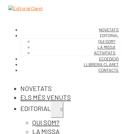
NOVETATS
EDITORIAL
QUI SOM?
LA MISSA
ACTIVITATS
ECOEDICIÓ
LLIBRERIA CLARET
CONTACTE
NOVETATS
ELS MÉS VENUTS
EDITORIAL
Expandeix
el
menú
QUI SOM?
secundari
LA MISSA