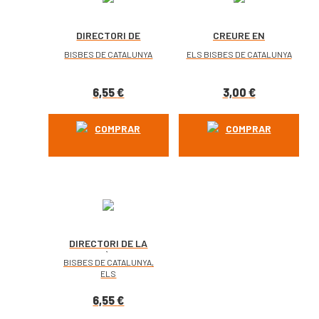
DIRECTORI DE
CREURE EN
PASTORAL
L’EVANGELI I
BISBES DE CATALUNYA
ELS BISBES DE CATALUNYA
SACRAMENTAL
ANUNCIAR-LO AMB
NOU ARDOR
6,55
€
3,00
€
COMPRAR
COMPRAR
DIRECTORI DE LA
PARRÒQUIA /
BISBES DE CATALUNYA,
DIRECTORI DE
ELS
L’ARXIPRESTAT
6,55
€