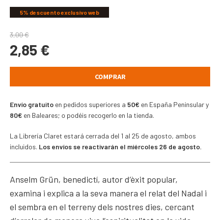
5% descuento exclusivo web
3,00
€
2,85
€
COMPRAR
Envío gratuito
en pedidos superiores a
50€
en España Peninsular y
80€
en Baleares; o podéis recogerlo en la tienda.
La Librería Claret estará cerrada del 1 al 25 de agosto, ambos
incluidos.
Los envíos se reactivarán el miércoles 26 de agosto.
Anselm Grün, benedictí, autor d’èxit popular,
examina i explica a la seva manera el relat del Nadal i
el sembra en el terreny dels nostres dies, cercant