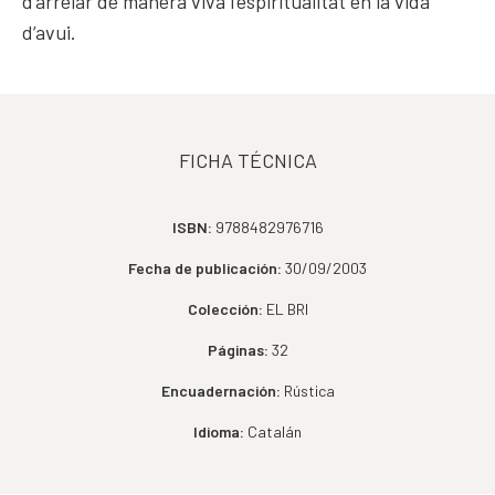
d’arrelar de manera viva l’espiritualitat en la vida
d’avui.
FICHA TÉCNICA
ISBN:
9788482976716
Fecha de publicación:
30/09/2003
Colección:
EL BRI
Páginas:
32
Encuadernación:
Rústica
Idioma:
Catalán