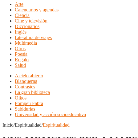
Arte
Calendarios y agendas
Ciencia
Cine y televisión
Diccionarios
Inglés
Literatura de viajes
Multimedia
Otros
Poesia
Regalo
Salud
A cielo abierto
Blanquerna
Contrastes
La gran biblioteca
Oikos
Pompeu Fabra
Sabidurías
Universidad y acción socioeducativa
Inicio/Espiritualidad/
Espiritualidad