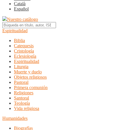
Català
Español
Nuestro catálogo
Espiritualidad
Biblia
Catequesis
Cristología
Eclesiología
Espiritualidad
Liturgia
Muerte y duelo
Objetos religiosos
Pastoral
Primera comunión
Religiones
Santoral
Teología
Vida religiosa
Humanidades
Biografías