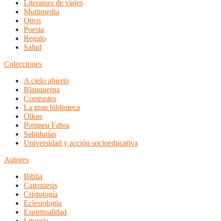
Literatura de viajes
Multimedia
Otros
Poesia
Regalo
Salud
Colecciones
A cielo abierto
Blanquerna
Contrastes
La gran biblioteca
Oikos
Pompeu Fabra
Sabidurías
Universidad y acción socioeducativa
Autores
Biblia
Catequesis
Cristología
Eclesiología
Espiritualidad
Liturgia