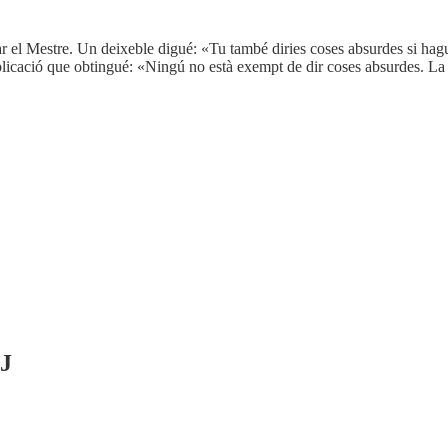
ar el Mestre. Un deixeble digué: «Tu també diries coses absurdes si hagu
plicació que obtingué: «Ningú no està exempt de dir coses absurdes. La 
J