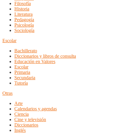
Filosofía
Historia
Literatura
Pedagogía
Psicología
Sociología
Escolar
Bachillerato
Diccionarios y libros de consulta
Educación en Valores
Escolar
Primaria
Secundaria
Tutoría
Otras
Arte
Calendarios y agendas
Ciencia
Cine y televisión
Diccionarios
Inglés