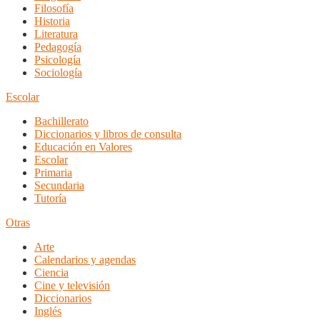
Filosofía
Historia
Literatura
Pedagogía
Psicología
Sociología
Escolar
Bachillerato
Diccionarios y libros de consulta
Educación en Valores
Escolar
Primaria
Secundaria
Tutoría
Otras
Arte
Calendarios y agendas
Ciencia
Cine y televisión
Diccionarios
Inglés