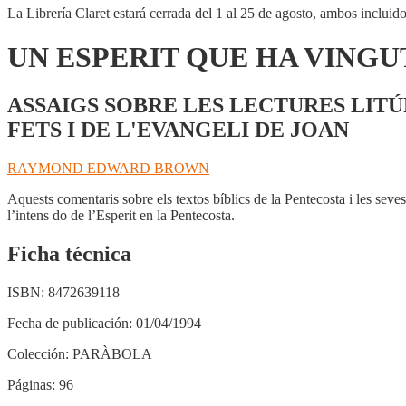
I
La Librería Claret estará cerrada del 1 al 25 de agosto, ambos incluid
QUE
VE
UN ESPERIT QUE HA VINGU
EN
LA
PENTECOSTA
ASSAIGS SOBRE LES LECTURES LITÚ
cantidad
FETS I DE L'EVANGELI DE JOAN
RAYMOND EDWARD BROWN
Aquests comentaris sobre els textos bíblics de la Pentecosta i les sev
l’intens do de l’Esperit en la Pentecosta.
Ficha técnica
ISBN:
8472639118
Fecha de publicación:
01/04/1994
Colección:
PARÀBOLA
Páginas:
96