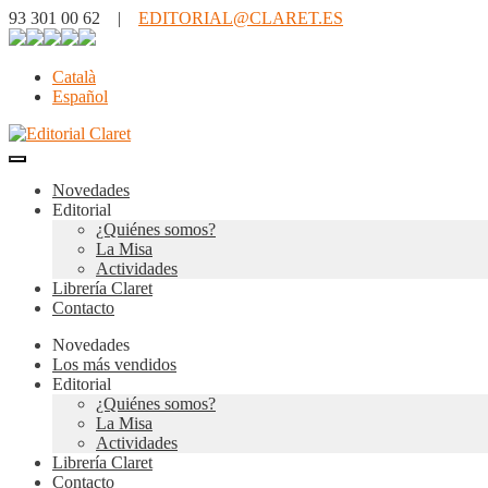
93 301 00 62 |
EDITORIAL@CLARET.ES
Català
Español
Novedades
Editorial
¿Quiénes somos?
La Misa
Actividades
Librería Claret
Contacto
Novedades
Los más vendidos
Editorial
¿Quiénes somos?
La Misa
Actividades
Librería Claret
Contacto