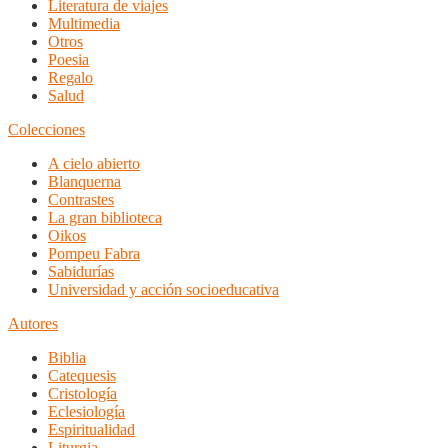
Literatura de viajes
Multimedia
Otros
Poesia
Regalo
Salud
Colecciones
A cielo abierto
Blanquerna
Contrastes
La gran biblioteca
Oikos
Pompeu Fabra
Sabidurías
Universidad y acción socioeducativa
Autores
Biblia
Catequesis
Cristología
Eclesiología
Espiritualidad
Liturgia