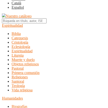
Català
Español
Nuestro catálogo
Espiritualidad
Biblia
Catequesis
Cristología
Eclesiología
Espiritualidad
Liturgia
Muerte y duelo
Objetos religiosos
Pastoral
Primera comunión
Religiones
Santoral
Teología
Vida religiosa
Humanidades
Biografías