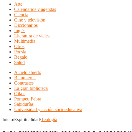
Arte
Calendarios y agendas
Ciencia
Cine y televisión
Diccionarios
Inglés
Literatura de viajes
Multimedia
Otros
Poesia
Regalo
Salud
A cielo abierto
Blanquerna
Contrastes
La gran biblioteca
Oikos
Pompeu Fabra
Sabidurías
Universidad y acción socioeducativa
Inicio/Espiritualidad/
Teología