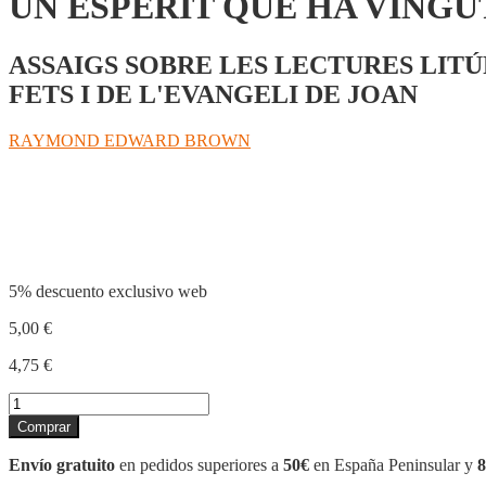
UN ESPERIT QUE HA VINGU
ASSAIGS SOBRE LES LECTURES LITÚ
FETS I DE L'EVANGELI DE JOAN
RAYMOND EDWARD BROWN
Compartir
5% descuento exclusivo web
5,00
€
4,75
€
UN
ESPERIT
Comprar
QUE
HA
Envío gratuito
en pedidos superiores a
50€
en España Peninsular y
8
VINGUT