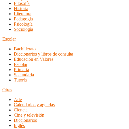
Filosofía
Historia
Literatura
Pedagogía
Psicología
Sociología
Escolar
Bachillerato
Diccionarios y libros de consulta
Educación en Valores
Escolar
Primaria
Secundaria
Tutoría
Otras
Arte
Calendarios y agendas
Ciencia
Cine y televisión
Diccionarios
Inglés