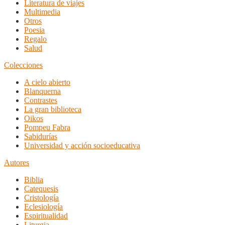
Literatura de viajes
Multimedia
Otros
Poesia
Regalo
Salud
Colecciones
A cielo abierto
Blanquerna
Contrastes
La gran biblioteca
Oikos
Pompeu Fabra
Sabidurías
Universidad y acción socioeducativa
Autores
Biblia
Catequesis
Cristología
Eclesiología
Espiritualidad
Liturgia