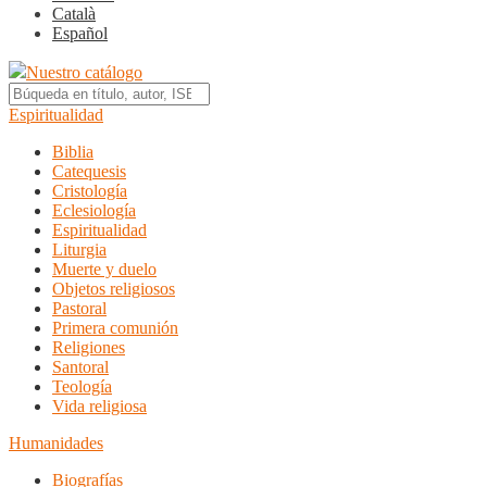
Català
Español
Nuestro catálogo
Espiritualidad
Biblia
Catequesis
Cristología
Eclesiología
Espiritualidad
Liturgia
Muerte y duelo
Objetos religiosos
Pastoral
Primera comunión
Religiones
Santoral
Teología
Vida religiosa
Humanidades
Biografías