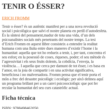
TENIR O ÉSSER?
ERICH FROMM
Tenir o ésser? és un autèntic manifest per a una nova revolució
social i psicològica que salvi el nostre planeta en perill d’autodesfeta.
És la síntesi del pensament,madur de tota una vida, d’un dels
psicoanalistes socials més penetrants del nostre temps. La tesi
d’Erich Fromm en aquest llibre consisteix a entendre la realitat
humana com una lluita entre dues maneres d’existir l’home i la
humanitat: aquella que tot ho redueix a tenir, i, per tant, concentra el
seu esforç en la posessió de coses, riqueses, poder; el seu mètode és
l’agressivitat i els seus fruits dolents, la cobdícia, l’enveja, la
violència… I aquella que cerca per damunt de tot ésser, i es basa en
l’amor, en la joia de compartir i en una activitat significativa,
beneficiosa i no malversadora. Fromm pensa que el tenir porta el
món a frec del desastre psicològic i ecològic; per això delinea aquí
un programa brillant per a un canvi psicosociològic que pot fer
recular la humanitat del seu curs catastròfic actual.
Ficha técnica
ISBN:
9788498462050