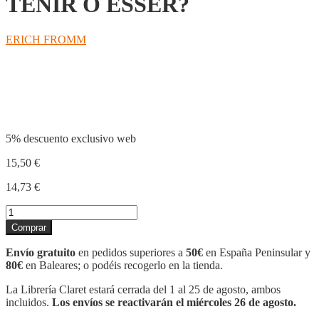
TENIR O ÉSSER?
ERICH FROMM
Compartir
5% descuento exclusivo web
15,50
€
14,73
€
TENIR
O
Comprar
ÉSSER?
cantidad
Envío gratuito
en pedidos superiores a
50€
en España Peninsular y
80€
en Baleares; o podéis recogerlo en la tienda.
La Librería Claret estará cerrada del 1 al 25 de agosto, ambos
incluidos.
Los envíos se reactivarán el miércoles 26 de agosto.