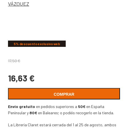
VÁZQUEZ
COMPARTIR
5% descuento exclusivo web
17,50
€
16,63
€
COMPRAR
Envío gratuito
en pedidos superiores a
50€
en España
Peninsular y
80€
en Baleares; o podéis recogerlo en la tienda.
La Librería Claret estará cerrada del 1 al 25 de agosto, ambos