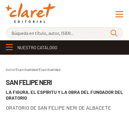
NOVEDADES
NUESTRO CATÁLOGO
LOS MÁS VENDIDOS
EDITORIAL
Exp
Inicio/Espiritualidad/
Espiritualidad
el
LIBRERÍA CLARET
SAN FELIPE NERI
me
LA FIGURA, EL ESPÍRITU Y LA OBRA DEL FUNDADOR DEL
CONTACTO
hijo
ORATORIO
CATALÀ
ORATORIO DE SAN FELIPE NERI DE ALBACETE
ESPAÑOL