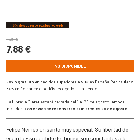
COMPARTIR
5% descuento exclusivo web
8,30
€
7,88
€
NO DISPONIBLE
Envío gratuito
en pedidos superiores a
50€
en España Peninsular y
80€
en Baleares; o podéis recogerlo en la tienda.
La Librería Claret estará cerrada del 1 al 25 de agosto, ambos
incluidos.
Los envíos se reactivarán el miércoles 26 de agosto.
Felipe Neri es un santo muy especial. Su libertad de
espíritu y su sentido del humor son constantes a lo