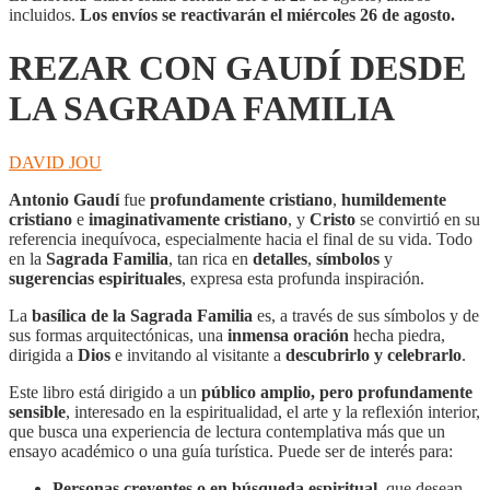
cantidad
incluidos.
Los envíos se reactivarán el miércoles 26 de agosto.
REZAR CON GAUDÍ DESDE
LA SAGRADA FAMILIA
DAVID JOU
Antonio Gaudí
fue
profundamente cristiano
,
humildemente
cristiano
e
imaginativamente cristiano
, y
Cristo
se convirtió en su
referencia inequívoca, especialmente hacia el final de su vida. Todo
en la
Sagrada Familia
, tan rica en
detalles
,
símbolos
y
sugerencias espirituales
, expresa esta profunda inspiración.
La
basílica de la Sagrada Familia
es, a través de sus símbolos y de
sus formas arquitectónicas, una
inmensa oración
hecha piedra,
dirigida a
Dios
e invitando al visitante a
descubrirlo y celebrarlo
.
Este libro está dirigido a un
público amplio, pero profundamente
sensible
, interesado en la espiritualidad, el arte y la reflexión interior,
que busca una experiencia de lectura contemplativa más que un
ensayo académico o una guía turística. Puede ser de interés para:
Personas creyentes o en búsqueda espiritual
, que desean