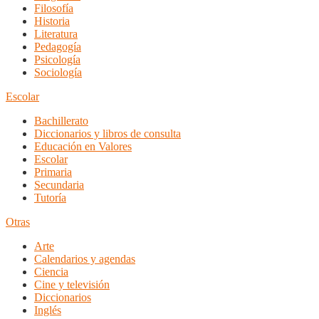
Filosofía
Historia
Literatura
Pedagogía
Psicología
Sociología
Escolar
Bachillerato
Diccionarios y libros de consulta
Educación en Valores
Escolar
Primaria
Secundaria
Tutoría
Otras
Arte
Calendarios y agendas
Ciencia
Cine y televisión
Diccionarios
Inglés