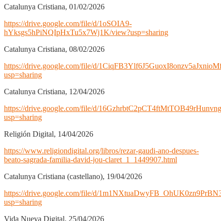
Catalunya Cristiana, 01/02/2026
https://drive.google.com/file/d/1oSOIA9-
hYksgs5hPiNQIpHxTu5x7Wj1K/view?usp=sharing
Catalunya Cristiana, 08/02/2026
https://drive.google.com/file/d/1CiqFB3Ylf6J5GuoxI8onzv5aJxnio
usp=sharing
Catalunya Cristiana, 12/04/2026
https://drive.google.com/file/d/16GzhrbtC2pCT4ftMtTOB49rHunv
usp=sharing
Religión Digital, 14/04/2026
https://www.religiondigital.org/libros/rezar-gaudi-ano-despues-
beato-sagrada-familia-david-jou-claret_1_1449907.html
Catalunya Cristiana (castellano), 19/04/2026
https://drive.google.com/file/d/1m1NXtuaDwyFB_OhUK0zn9PrBN
usp=sharing
Vida Nueva Digital, 25/04/2026