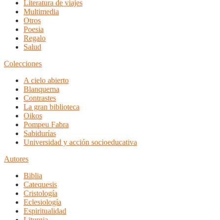
Literatura de viajes
Multimedia
Otros
Poesia
Regalo
Salud
Colecciones
A cielo abierto
Blanquerna
Contrastes
La gran biblioteca
Oikos
Pompeu Fabra
Sabidurías
Universidad y acción socioeducativa
Autores
Biblia
Catequesis
Cristología
Eclesiología
Espiritualidad
Liturgia