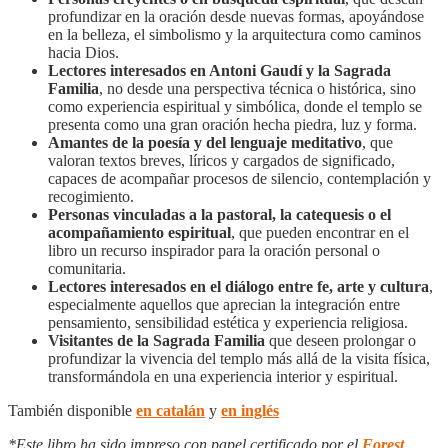
profundizar en la oración desde nuevas formas, apoyándose
en la belleza, el simbolismo y la arquitectura como caminos
hacia Dios.
Lectores interesados en Antoni Gaudí y la Sagrada
Familia
, no desde una perspectiva técnica o histórica, sino
como experiencia espiritual y simbólica, donde el templo se
presenta como una gran oración hecha piedra, luz y forma.
Amantes de la poesía y del lenguaje meditativo
, que
valoran textos breves, líricos y cargados de significado,
capaces de acompañar procesos de silencio, contemplación y
recogimiento.
Personas vinculadas a la pastoral, la catequesis o el
acompañamiento espiritual
, que pueden encontrar en el
libro un recurso inspirador para la oración personal o
comunitaria.
Lectores interesados en el diálogo entre fe, arte y cultura
,
especialmente aquellos que aprecian la integración entre
pensamiento, sensibilidad estética y experiencia religiosa.
Visitantes de la Sagrada Familia
que deseen prolongar o
profundizar la vivencia del templo más allá de la visita física,
transformándola en una experiencia interior y espiritual.
También disponible
en ca
talán
y
en inglés
*Este libro ha sido impreso con papel certificado por el
Forest