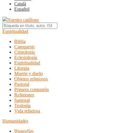
Català
Español
Nuestro catálogo
Espiritualidad
Biblia
Catequesis
Cristología
Eclesiología
Espiritualidad
Liturgia
Muerte y duelo
Objetos religiosos
Pastoral
Primera comunión
Religiones
Santoral
Teología
Vida religiosa
Humanidades
Biografías