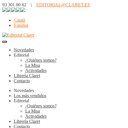
93 301 00 62 |
EDITORIAL@CLARET.ES
Català
Español
Novedades
Editorial
¿Quiénes somos?
La Misa
Actividades
Librería Claret
Contacto
Novedades
Los más vendidos
Editorial
¿Quiénes somos?
La Misa
Actividades
Librería Claret
Contacto