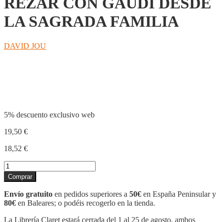
REZAR CON GAUDÍ DESDE
LA SAGRADA FAMILIA
DAVID JOU
Compartir
5% descuento exclusivo web
19,50
€
18,52
€
REZAR
CON
Comprar
GAUDÍ
DESDE
Envío gratuito
en pedidos superiores a
50€
en España Peninsular y
LA
80€
en Baleares; o podéis recogerlo en la tienda.
SAGRADA
FAMILIA
La Librería Claret estará cerrada del 1 al 25 de agosto, ambos