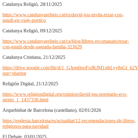
Catalunya Religió, 28/11/2025
https://www.catalunyareligio.cat/es/david-jou-invita-rezar-con-
gaudi-en-viaje-poetico
Catalunya Religió, 09/12/2025
https://www.catalunyareligio.cat/ca/blog/llibres-recomanats/rezar-
con-gaudi-desde-sagrada-familia-323629
Catalunya Cristiana, 21/12/2025
https://drive.google.com/file/d/1_GJpm0ooFoJKfM1sthLyy8sGl_h2
usp=sharing
Religión Digital, 21/12/2025
https://www.religiondigital.org/opinion/david-jou-poemario-eco-
siento_1_1437336.html
Arquebisbat de Barcelona (castellano), 02/01/2026
https://esglesia.barcelona/es/actualitat/12-recomendaciones-de-libros-
religiosos-para-navidad/
El Debate, 03/01/2025