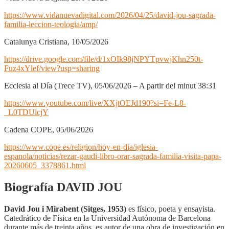
https://www.vidanuevadigital.com/2026/04/25/david-jou-sagrada-
familia-leccion-teologia/amp/
Catalunya Cristiana, 10/05/2026
https://drive.google.com/file/d/1xOIk98jNPYTpvwjKhn250t-
Fuz4xYlef/view?usp=sharing
Ecclesia al Día (Trece TV), 05/06/2026 – A partir del minut 38:31
https://www.youtube.com/live/XXjtOEJd190?si=Fe-L8-
_L0TDUlcjY
Cadena COPE, 05/06/2026
https://www.cope.es/religion/hoy-en-dia/iglesia-
espanola/noticias/rezar-gaudi-libro-orar-sagrada-familia-visita-papa-
20260605_3378861.html
Biografía DAVID JOU
David Jou i Mirabent (Sitges, 1953)
es físico, poeta y ensayista.
Catedrático de Física en la Universidad Autónoma de Barcelona
durante más de treinta años, es autor de una obra de investigación en