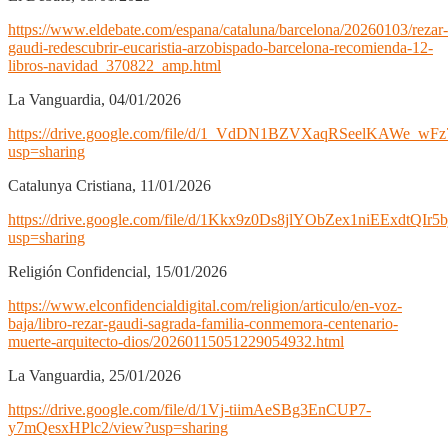
https://www.eldebate.com/espana/cataluna/barcelona/20260103/rezar-
gaudi-redescubrir-eucaristia-arzobispado-barcelona-recomienda-12-
libros-navidad_370822_amp.html
La Vanguardia, 04/01/2026
https://drive.google.com/file/d/1_VdDN1BZVXaqRSeelKAWe_wF
usp=sharing
Catalunya Cristiana, 11/01/2026
https://drive.google.com/file/d/1Kkx9z0Ds8jlYObZex1niEExdtQIr5b
usp=sharing
Religión Confidencial, 15/01/2026
https://www.elconfidencialdigital.com/religion/articulo/en-voz-
baja/libro-rezar-gaudi-sagrada-familia-conmemora-centenario-
muerte-arquitecto-dios/20260115051229054932.html
La Vanguardia, 25/01/2026
https://drive.google.com/file/d/1Vj-tiimAeSBg3EnCUP7-
y7mQesxHPlc2/view?usp=sharing