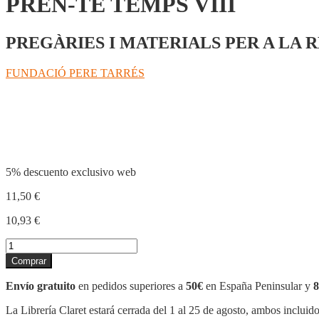
PREN-TE TEMPS VIII
PREGÀRIES I MATERIALS PER A LA 
FUNDACIÓ PERE TARRÉS
Compartir
5% descuento exclusivo web
11,50
€
10,93
€
PREN-
TE
Comprar
TEMPS
VIII
Envío gratuito
en pedidos superiores a
50€
en España Peninsular y
8
cantidad
La Librería Claret estará cerrada del 1 al 25 de agosto, ambos incluid