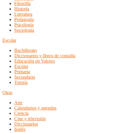
Filosofía
Historia
Literatura
Pedagogía
Psicología
Sociología
Escolar
Bachillerato
Diccionarios y libros de consulta
Educación en Valores
Escolar
Primaria
Secundaria
Tutoría
Otras
Arte
Calendarios y agendas
Ciencia
Cine y televisión
Diccionarios
Inglés