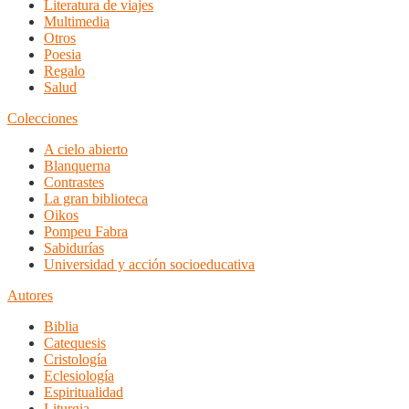
Literatura de viajes
Multimedia
Otros
Poesia
Regalo
Salud
Colecciones
A cielo abierto
Blanquerna
Contrastes
La gran biblioteca
Oikos
Pompeu Fabra
Sabidurías
Universidad y acción socioeducativa
Autores
Biblia
Catequesis
Cristología
Eclesiología
Espiritualidad
Liturgia