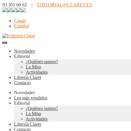
93 301 00 62 |
EDITORIAL@CLARET.ES
Català
Español
Novedades
Editorial
¿Quiénes somos?
La Misa
Actividades
Librería Claret
Contacto
Novedades
Los más vendidos
Editorial
¿Quiénes somos?
La Misa
Actividades
Librería Claret
Contacto