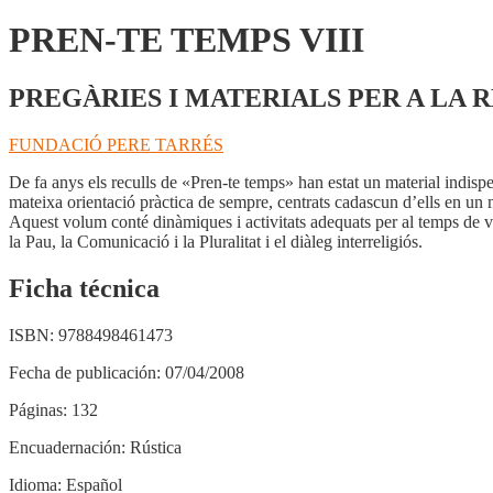
PREN-TE TEMPS VIII
PREGÀRIES I MATERIALS PER A LA 
FUNDACIÓ PERE TARRÉS
De fa anys els reculls de «Pren-te temps» han estat un material indispe
mateixa orientació pràctica de sempre, centrats cadascun d’ells en un 
Aquest volum conté dinàmiques i activitats adequats per al temps de vaca
la Pau, la Comunicació i la Pluralitat i el diàleg interreligiós.
Ficha técnica
ISBN:
9788498461473
Fecha de publicación:
07/04/2008
Páginas:
132
Encuadernación:
Rústica
Idioma:
Español