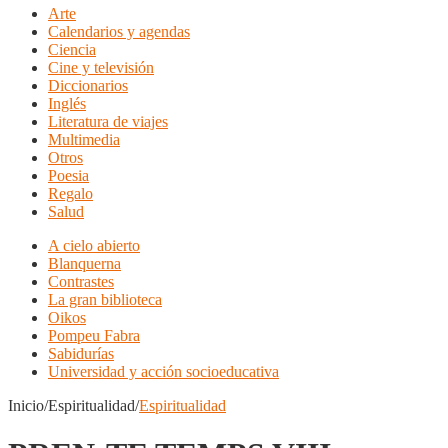
Arte
Calendarios y agendas
Ciencia
Cine y televisión
Diccionarios
Inglés
Literatura de viajes
Multimedia
Otros
Poesia
Regalo
Salud
A cielo abierto
Blanquerna
Contrastes
La gran biblioteca
Oikos
Pompeu Fabra
Sabidurías
Universidad y acción socioeducativa
Inicio/Espiritualidad/
Espiritualidad