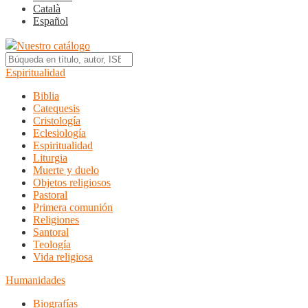
Català
Español
Nuestro catálogo
Espiritualidad
Biblia
Catequesis
Cristología
Eclesiología
Espiritualidad
Liturgia
Muerte y duelo
Objetos religiosos
Pastoral
Primera comunión
Religiones
Santoral
Teología
Vida religiosa
Humanidades
Biografías