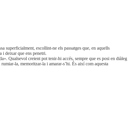
a superficialment, escollint-ne els passatges que, en aquells
 i deixar que ens penetri.
da». Qualsevol creient pot tenir-hi accés, sempre que es posi en diàleg
a rumiar-la, memoritzar-la i amarar-s’hi. És així com aquesta