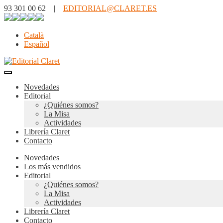
93 301 00 62 |
EDITORIAL@CLARET.ES
Català
Español
Novedades
Editorial
¿Quiénes somos?
La Misa
Actividades
Librería Claret
Contacto
Novedades
Los más vendidos
Editorial
¿Quiénes somos?
La Misa
Actividades
Librería Claret
Contacto