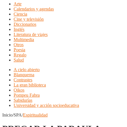
Arte
Calendarios y agendas
Ciencia
Cine y televisión
Diccionarios
Inglés
Literatura de viajes
Multimedia
Otros
Poesia
Regalo
Salud
A cielo abierto
Blanquerna
Contrastes
La gran biblioteca
Oikos
Pompeu Fabra
Sabidurías
Universidad y acción socioeducativa
Inicio/SPA/
Espiritualidad