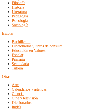
Filosofía
Historia
Literatura
Pedagogía
Psicología
Sociología
Escolar
Bachillerato
Diccionarios y libros de consulta
Educación en Valores
Escolar
Primaria
Secundaria
Tutoría
Otras
Arte
Calendarios y agendas
Ciencia
Cine y televisión
Diccionarios
Inglés