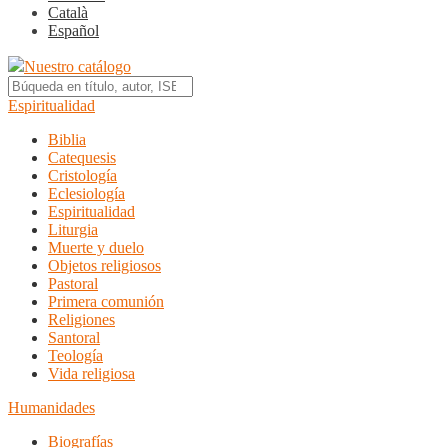
Català
Español
Nuestro catálogo
Espiritualidad
Biblia
Catequesis
Cristología
Eclesiología
Espiritualidad
Liturgia
Muerte y duelo
Objetos religiosos
Pastoral
Primera comunión
Religiones
Santoral
Teología
Vida religiosa
Humanidades
Biografías