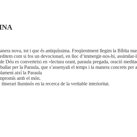
INA
anera nova, tot i que és antiquíssima. Freqüentment llegim la Bíblia mass
editem com si fos un devocionari, en lloc d’immergir-nos-hi, assimilar-la
 de Déu es converteixi en «lectura orant, paraula pregada, oració medita
allar per la Paraula, que s’assenyali el temps i la manera concrets per 
lament així la Paraula
 compromís amb el món.
tinerari lluminós en la recerca de la veritable interioritat.