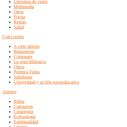
Literatura de viajes
Multimedia
Otros
Poesia
Regalo
Salud
Colecciones
A cielo abierto
Blanquerna
Contrastes
La gran biblioteca
Oikos
Pompeu Fabra
Sabidurías
Universidad y acción socioeducativa
Autores
Biblia
Catequesis
Cristología
Eclesiología
Espiritualidad
Liturgia