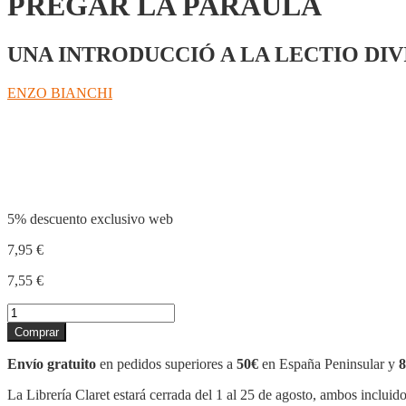
PREGAR LA PARAULA
UNA INTRODUCCIÓ A LA LECTIO DIV
ENZO BIANCHI
Compartir
5% descuento exclusivo web
7,95
€
7,55
€
PREGAR
LA
Comprar
PARAULA
cantidad
Envío gratuito
en pedidos superiores a
50€
en España Peninsular y
8
La Librería Claret estará cerrada del 1 al 25 de agosto, ambos incluid