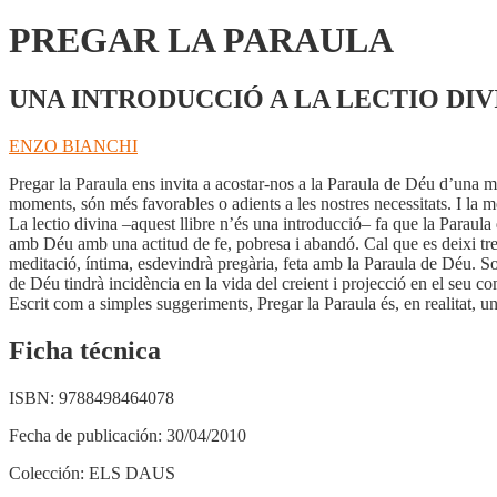
PREGAR LA PARAULA
UNA INTRODUCCIÓ A LA LECTIO DIV
ENZO BIANCHI
Pregar la Paraula ens invita a acostar-nos a la Paraula de Déu d’una m
moments, són més favorables o adients a les nostres necessitats. I la m
La lectio divina –aquest llibre n’és una introducció– fa que la Paraula
amb Déu amb una actitud de fe, pobresa i abandó. Cal que es deixi treb
meditació, íntima, esdevindrà pregària, feta amb la Paraula de Déu. So
de Déu tindrà incidència en la vida del creient i projecció en el seu
Escrit com a simples suggeriments, Pregar la Paraula és, en realitat, un i
Ficha técnica
ISBN:
9788498464078
Fecha de publicación:
30/04/2010
Colección:
ELS DAUS