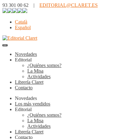
93 301 00 62 |
EDITORIAL@CLARET.ES
Català
Español
Novedades
Editorial
¿Quiénes somos?
La Misa
Actividades
Librería Claret
Contacto
Novedades
Los más vendidos
Editorial
¿Quiénes somos?
La Misa
Actividades
Librería Claret
Contacto