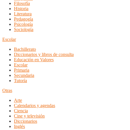
Filosofía
Historia
Literatura
Pedagogía
Psicología
Sociología
Escolar
Bachillerato
Diccionarios y libros de consulta
Educación en Valores
Escolar
Primaria
Secundaria
Tutoría
Otras
Arte
Calendarios y agendas
Ciencia
Cine y televisión
Diccionarios
Inglés