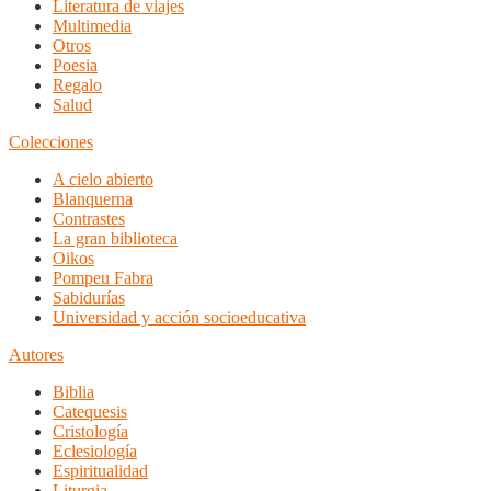
Literatura de viajes
Multimedia
Otros
Poesia
Regalo
Salud
Colecciones
A cielo abierto
Blanquerna
Contrastes
La gran biblioteca
Oikos
Pompeu Fabra
Sabidurías
Universidad y acción socioeducativa
Autores
Biblia
Catequesis
Cristología
Eclesiología
Espiritualidad
Liturgia