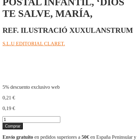
POSTAL INFANTIL, ‘DIOS
TE SALVE, MARÍA,
REF. ILUSTRACIÓ XUXULANSTRUM
S.L.U EDITORIAL CLARET.
Compartir
5% descuento exclusivo web
0,21
€
0,19
€
POSTAL
INFANTIL,
Comprar
'DIOS
TE
Envío gratuito
en pedidos superiores a
50€
en España Peninsular y