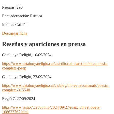
Páginas:
290
Encuadernación:
Rústica
Idioma:
Catalán
Descargar ficha
Reseñas y apariciones en prensa
Catalunya Religió, 10/09/2024
https://www.catalunyareligio.cat/ca/editorial-claret-publica-poesia-
completa-josep
Catalunya Religió, 23/09/2024
https://www.catalunyareligio.cat/ca/blog/llibres-recomanats/poesia-
completa-315548
Regió 7, 27/09/2024
https://www.regio7.cat/opinio/2024/09/27/ruaix-vinyet-poeta-
108623767.html