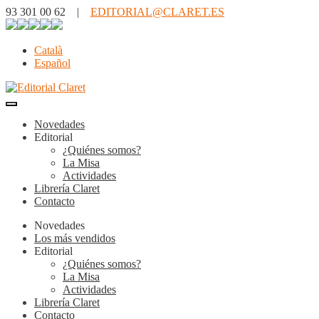
93 301 00 62 |
EDITORIAL@CLARET.ES
Català
Español
Novedades
Editorial
¿Quiénes somos?
La Misa
Actividades
Librería Claret
Contacto
Novedades
Los más vendidos
Editorial
¿Quiénes somos?
La Misa
Actividades
Librería Claret
Contacto