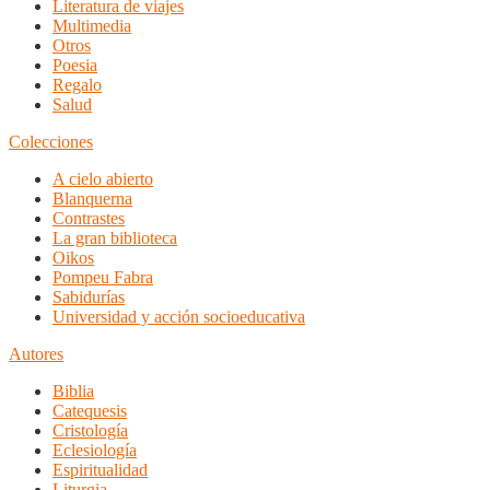
Literatura de viajes
Multimedia
Otros
Poesia
Regalo
Salud
Colecciones
A cielo abierto
Blanquerna
Contrastes
La gran biblioteca
Oikos
Pompeu Fabra
Sabidurías
Universidad y acción socioeducativa
Autores
Biblia
Catequesis
Cristología
Eclesiología
Espiritualidad
Liturgia