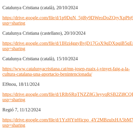
Catalunya Cristiana (català), 20/10/2024
https://drive.google.com/file/d/1p9DqN_5jiRy9DWeoDoZQryXpPb
usp=sharing
Catalunya Cristiana (castellano), 20/10/2024
https://drive.google.com/file/d/1IHzi4ggyBvjD17GsX9qDXpqiB5q
usp=sharing
Catalunya Cristiana (català), 15/10/2024
https://www.catalunyacristiana.cat/mn-josep-ruaix-i-vinyet-faig-a-la-
cultura-catalana-una-aportacio-benintencionada/
El9nou, 18/11/2024
https://drive.google.com/file/d/1RlbSRpTNZZ8G3eyvqRSB2Zl8CQ
usp=sharing
Regió 7, 11/12/2024
https://drive.google.com/file/d/1YzHYtrHicpo_4Y2MBzulxHA5b
usp=sharing