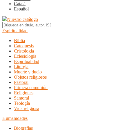
Català
Español
Nuestro catálogo
Espiritualidad
Biblia
Catequesis
Cristología
Eclesiología
Espiritualidad
Liturgia
Muerte y duelo
Objetos religiosos
Pastoral
Primera comunión
Religiones
Santoral
Teología
Vida religiosa
Humanidades
Biografías