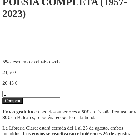
POESIA COMPLETA (1957-
2023)
Compartir
5% descuento exclusivo web
21,50
€
20,43
€
POESIA
COMPLETA
Comprar
(1957-
2023)
Envío gratuito
en pedidos superiores a
50€
en España Peninsular y
cantidad
80€
en Baleares; o podéis recogerlo en la tienda.
La Librería Claret estará cerrada del 1 al 25 de agosto, ambos
incluidos.
Los envíos se reactivarán el miércoles 26 de agosto.