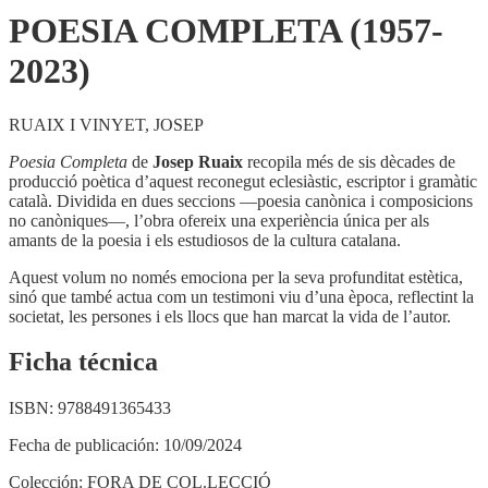
POESIA COMPLETA (1957-
2023)
RUAIX I VINYET, JOSEP
Poesia Completa
de
Josep Ruaix
recopila més de sis dècades de
producció poètica d’aquest reconegut eclesiàstic, escriptor i gramàtic
català. Dividida en dues seccions —poesia canònica i composicions
no canòniques—, l’obra ofereix una experiència única per als
amants de la poesia i els estudiosos de la cultura catalana.
Aquest volum no només emociona per la seva profunditat estètica,
sinó que també actua com un testimoni viu d’una època, reflectint la
societat, les persones i els llocs que han marcat la vida de l’autor.
Ficha técnica
ISBN:
9788491365433
Fecha de publicación:
10/09/2024
Colección:
FORA DE COL.LECCIÓ