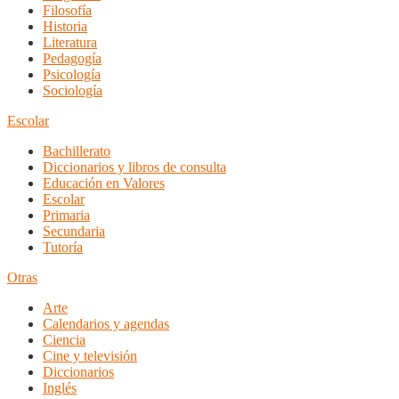
Filosofía
Historia
Literatura
Pedagogía
Psicología
Sociología
Escolar
Bachillerato
Diccionarios y libros de consulta
Educación en Valores
Escolar
Primaria
Secundaria
Tutoría
Otras
Arte
Calendarios y agendas
Ciencia
Cine y televisión
Diccionarios
Inglés