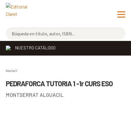
NOVEDADES
NUESTRO CATÁLOGO
LOS MÁS VENDIDOS
EDITORIAL
Exp
Inicio//
el
LIBRERÍA CLARET
PEDRAFORCA TUTORIA 1 -1r CURS ESO
me
CONTACTO
MONTSERRAT ALGUACIL
hijo
CATALÀ
ESPAÑOL
COMPARTIR