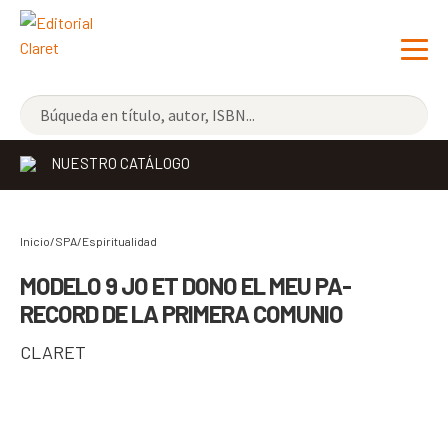
NOVEDADES
NUESTRO CATÁLOGO
LOS MÁS VENDIDOS
EDITORIAL
Exp
Inicio/SPA/
Espiritualidad
el
LIBRERÍA CLARET
MODELO 9 JO ET DONO EL MEU PA-
me
RECORD DE LA PRIMERA COMUNIO
CONTACTO
hijo
CLARET
CATALÀ
ESPAÑOL