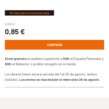
COMPARTIR
5% descuento exclusivo web
0,90
€
0,85
€
COMPRAR
Envío gratuito
en pedidos superiores a
50€
en España Peninsular y
80€
en Baleares; o podéis recogerlo en la tienda.
La Librería Claret estará cerrada del 1 al 25 de agosto, ambos
incluidos.
Los envíos se reactivarán el miércoles 26 de agosto.