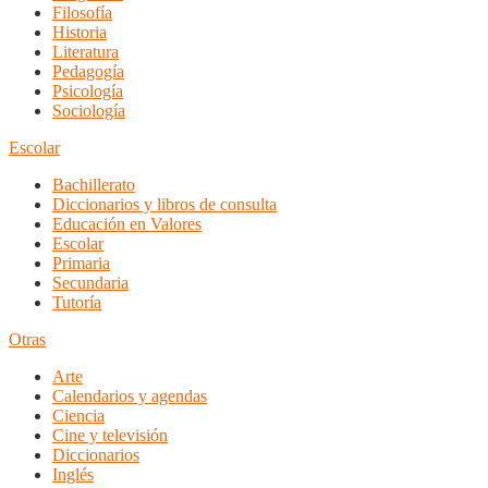
Filosofía
Historia
Literatura
Pedagogía
Psicología
Sociología
Escolar
Bachillerato
Diccionarios y libros de consulta
Educación en Valores
Escolar
Primaria
Secundaria
Tutoría
Otras
Arte
Calendarios y agendas
Ciencia
Cine y televisión
Diccionarios
Inglés