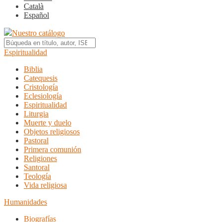
Català
Español
Nuestro catálogo
Espiritualidad
Biblia
Catequesis
Cristología
Eclesiología
Espiritualidad
Liturgia
Muerte y duelo
Objetos religiosos
Pastoral
Primera comunión
Religiones
Santoral
Teología
Vida religiosa
Humanidades
Biografías