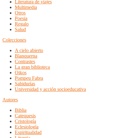
Literatura de viajes
Multimedia
Otros
Poesia
Regalo
Salud
Colecciones
A cielo abierto
Blanquerna
Contrastes
La gran biblioteca
Oikos
Pompeu Fabra
Sabidurías
Universidad y acción socioeducativa
Autores
Biblia
Catequesis
Cristología
Eclesiología
Espiritualidad
Liturgia