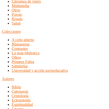
Literatura de viajes
Multimedia
Otros
Poesia
Regalo
Salud
Colecciones
A cielo abierto
Blanquerna
Contrastes
La gran biblioteca
Oikos
Pompeu Fabra
Sabidurías
Universidad y acción socioeducativa
Autores
Biblia
Catequesis
Cristología
Eclesiología
Espiritualidad
Liturgia