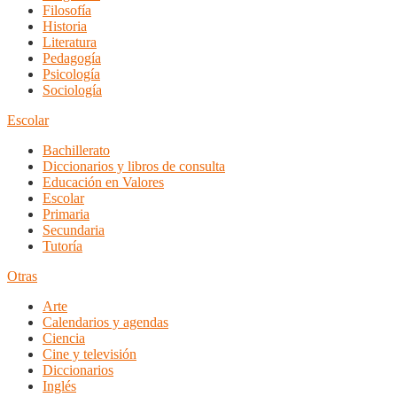
Filosofía
Historia
Literatura
Pedagogía
Psicología
Sociología
Escolar
Bachillerato
Diccionarios y libros de consulta
Educación en Valores
Escolar
Primaria
Secundaria
Tutoría
Otras
Arte
Calendarios y agendas
Ciencia
Cine y televisión
Diccionarios
Inglés