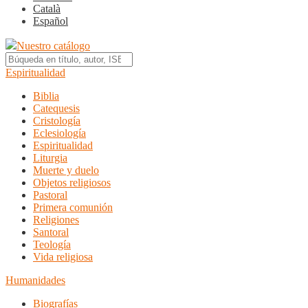
Català
Español
Nuestro catálogo
Espiritualidad
Biblia
Catequesis
Cristología
Eclesiología
Espiritualidad
Liturgia
Muerte y duelo
Objetos religiosos
Pastoral
Primera comunión
Religiones
Santoral
Teología
Vida religiosa
Humanidades
Biografías