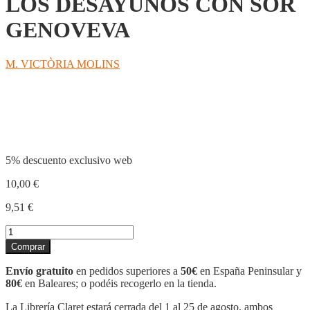
LOS DESAYUNOS CON SOR
GENOVEVA
M. VICTÒRIA MOLINS
Compartir
5% descuento exclusivo web
10,00
€
9,51
€
LOS
DESAYUNOS
Comprar
CON
SOR
Envío gratuito
en pedidos superiores a
50€
en España Peninsular y
GENOVEVA
80€
en Baleares; o podéis recogerlo en la tienda.
cantidad
La Librería Claret estará cerrada del 1 al 25 de agosto, ambos