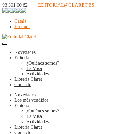
93 301 00 62 |
EDITORIAL@CLARET.ES
Català
Español
Novedades
Editorial
¿Quiénes somos?
La Misa
Actividades
Librería Claret
Contacto
Novedades
Los más vendidos
Editorial
¿Quiénes somos?
La Misa
Actividades
Librería Claret
Contacto