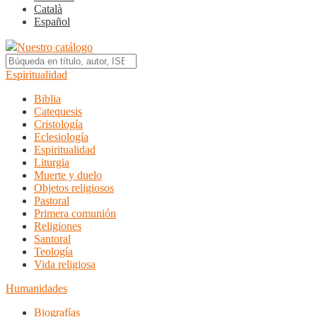
Català
Español
Nuestro catálogo
Espiritualidad
Biblia
Catequesis
Cristología
Eclesiología
Espiritualidad
Liturgia
Muerte y duelo
Objetos religiosos
Pastoral
Primera comunión
Religiones
Santoral
Teología
Vida religiosa
Humanidades
Biografías