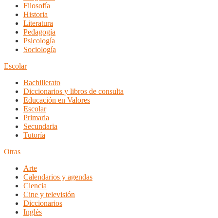
Filosofía
Historia
Literatura
Pedagogía
Psicología
Sociología
Escolar
Bachillerato
Diccionarios y libros de consulta
Educación en Valores
Escolar
Primaria
Secundaria
Tutoría
Otras
Arte
Calendarios y agendas
Ciencia
Cine y televisión
Diccionarios
Inglés