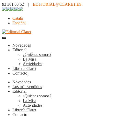
93 301 00 62 |
EDITORIAL@CLARET.ES
Català
Español
Novedades
Editorial
¿Quiénes somos?
La Misa
Actividades
Librería Claret
Contacto
Novedades
Los más vendidos
Editorial
¿Quiénes somos?
La Misa
Actividades
Librería Claret
Contacto