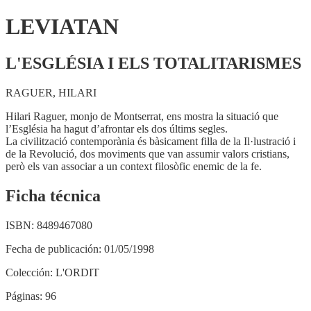
LEVIATAN
L'ESGLÉSIA I ELS TOTALITARISMES
RAGUER, HILARI
Hilari Raguer, monjo de Montserrat, ens mostra la situació que
l’Església ha hagut d’afrontar els dos últims segles.
La civilització contemporània és bàsicament filla de la Il·lustració i
de la Revolució, dos moviments que van assumir valors cristians,
però els van associar a un context filosòfic enemic de la fe.
Ficha técnica
ISBN:
8489467080
Fecha de publicación:
01/05/1998
Colección:
L'ORDIT
Páginas:
96