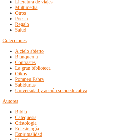
Literatura de viajes
Multimedia
Otros
Poesia
Regalo
Salud
Colecciones
A cielo abierto
Blanquerna
Contrastes
La gran biblioteca
Oikos
Pompeu Fabra
Sabidurías
Universidad y acción socioeducativa
Autores
Biblia
Catequesis
Cristología
Eclesiología
Espiritualidad
Liturgia