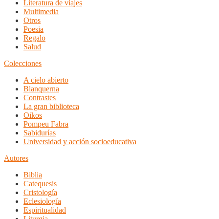
Literatura de viajes
Multimedia
Otros
Poesia
Regalo
Salud
Colecciones
A cielo abierto
Blanquerna
Contrastes
La gran biblioteca
Oikos
Pompeu Fabra
Sabidurías
Universidad y acción socioeducativa
Autores
Biblia
Catequesis
Cristología
Eclesiología
Espiritualidad
Liturgia