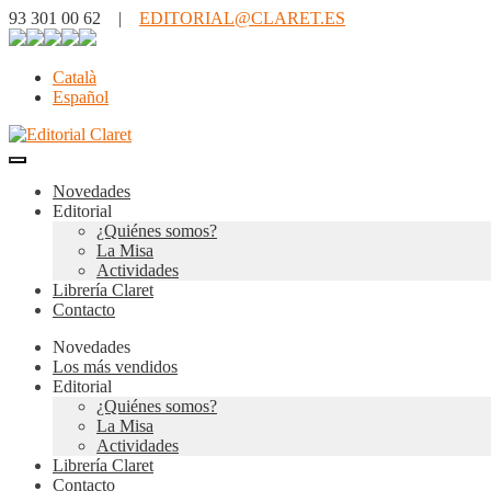
93 301 00 62 |
EDITORIAL@CLARET.ES
Català
Español
Novedades
Editorial
¿Quiénes somos?
La Misa
Actividades
Librería Claret
Contacto
Novedades
Los más vendidos
Editorial
¿Quiénes somos?
La Misa
Actividades
Librería Claret
Contacto