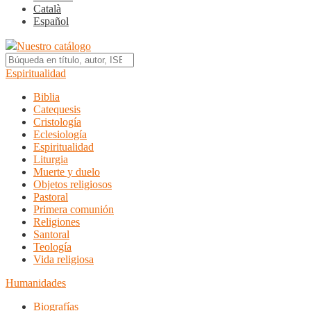
Català
Español
Nuestro catálogo
Espiritualidad
Biblia
Catequesis
Cristología
Eclesiología
Espiritualidad
Liturgia
Muerte y duelo
Objetos religiosos
Pastoral
Primera comunión
Religiones
Santoral
Teología
Vida religiosa
Humanidades
Biografías