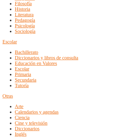
Filosofía
Historia
Literatura
Pedagogía
Psicología
Sociología
Escolar
Bachillerato
Diccionarios y libros de consulta
Educación en Valores
Escolar
Primaria
Secundaria
Tutoría
Otras
Arte
Calendarios y agendas
Ciencia
Cine y televisión
Diccionarios
Inglés