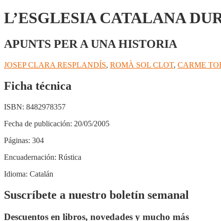
GIRONA,
LLEIDA,
L’ESGLESIA CATALANA DUR
TORTOSA
cantidad
APUNTS PER A UNA HISTORIA
JOSEP CLARA RESPLANDÍS
,
ROMÀ SOL CLOT
,
CARME TO
Ficha técnica
ISBN:
8482978357
Fecha de publicación:
20/05/2005
Páginas:
304
Encuadernación:
Rústica
Idioma:
Catalán
Suscríbete a nuestro boletín semanal
Descuentos en libros, novedades y mucho más