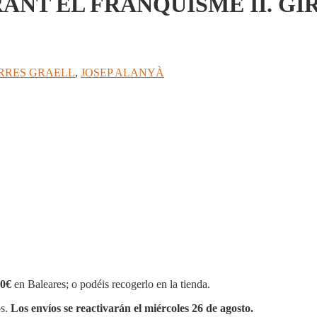
ANT EL FRANQUISME II. GI
RRES GRAELL
,
JOSEP ALANYÀ
0€
en Baleares; o podéis recogerlo en la tienda.
os.
Los envíos se reactivarán el miércoles 26 de agosto.