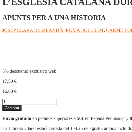
L’ESGLESIA CATALANA DUR
APUNTS PER A UNA HISTORIA
JOSEP CLARA RESPLANDÍS
,
ROMÀ SOL CLOT
,
CARME TO
Compartir
5% descuento exclusivo web
17,50
€
16,63
€
L'ESGLESIA
CATALANA
Comprar
DURANT
EL
Envío gratuito
en pedidos superiores a
50€
en España Peninsular y
8
FRANQUISME
II.
La Librería Claret estará cerrada del 1 al 25 de agosto, ambos incluid