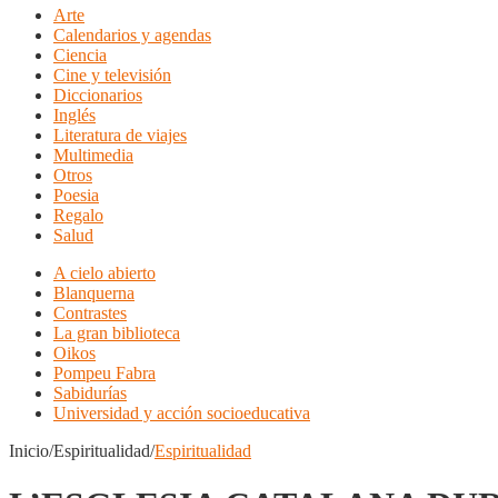
Arte
Calendarios y agendas
Ciencia
Cine y televisión
Diccionarios
Inglés
Literatura de viajes
Multimedia
Otros
Poesia
Regalo
Salud
A cielo abierto
Blanquerna
Contrastes
La gran biblioteca
Oikos
Pompeu Fabra
Sabidurías
Universidad y acción socioeducativa
Inicio/Espiritualidad/
Espiritualidad