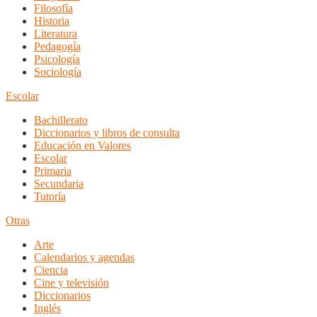
Filosofía
Historia
Literatura
Pedagogía
Psicología
Sociología
Escolar
Bachillerato
Diccionarios y libros de consulta
Educación en Valores
Escolar
Primaria
Secundaria
Tutoría
Otras
Arte
Calendarios y agendas
Ciencia
Cine y televisión
Diccionarios
Inglés