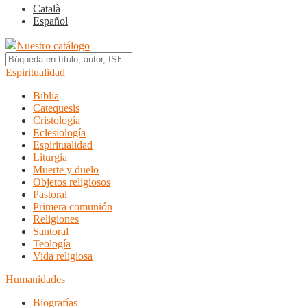
Català
Español
Nuestro catálogo
Espiritualidad
Biblia
Catequesis
Cristología
Eclesiología
Espiritualidad
Liturgia
Muerte y duelo
Objetos religiosos
Pastoral
Primera comunión
Religiones
Santoral
Teología
Vida religiosa
Humanidades
Biografías