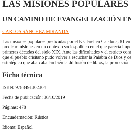
LAS MISIONES POPULARES 
UN CAMINO DE EVANGELIZACIÓN EN
CARLOS SÁNCHEZ MIRANDA
Las misiones populares predicadas por el P. Claret en Cataluña, 81 en
predicar misiones en un contexto socio-político en el que parecía imposi
primeras décadas del siglo XIX. Ante las dificultades y el estricto con
que el pueblo crisitano pudo volver a escuchar la Palabra de Dios y cel
estratégico que abarcaba también la ddifusión de libros, la promoción
Ficha técnica
ISBN:
9788491362364
Fecha de publicación:
30/10/2019
Páginas:
478
Encuadernación:
Rústica
Idioma:
Español