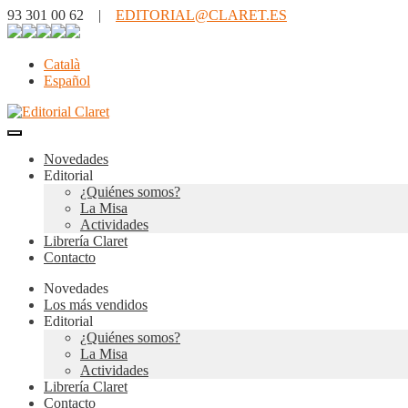
93 301 00 62 |
EDITORIAL@CLARET.ES
Català
Español
Novedades
Editorial
¿Quiénes somos?
La Misa
Actividades
Librería Claret
Contacto
Novedades
Los más vendidos
Editorial
¿Quiénes somos?
La Misa
Actividades
Librería Claret
Contacto