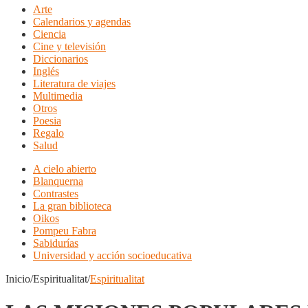
Arte
Calendarios y agendas
Ciencia
Cine y televisión
Diccionarios
Inglés
Literatura de viajes
Multimedia
Otros
Poesia
Regalo
Salud
A cielo abierto
Blanquerna
Contrastes
La gran biblioteca
Oikos
Pompeu Fabra
Sabidurías
Universidad y acción socioeducativa
Inicio/Espiritualitat/
Espiritualitat