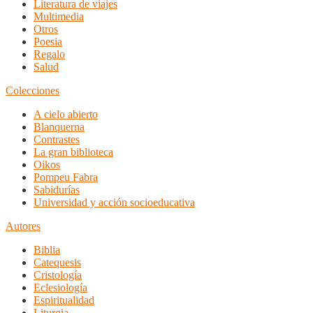
Literatura de viajes
Multimedia
Otros
Poesia
Regalo
Salud
Colecciones
A cielo abierto
Blanquerna
Contrastes
La gran biblioteca
Oikos
Pompeu Fabra
Sabidurías
Universidad y acción socioeducativa
Autores
Biblia
Catequesis
Cristología
Eclesiología
Espiritualidad
Liturgia