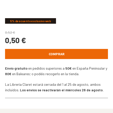
COMPARTIR
5% descuento exclusivo web
0,52
€
0,50
€
COMPRAR
Envío gratuito
en pedidos superiores a
50€
en España Peninsular y
80€
en Baleares; o podéis recogerlo en la tienda.
La Librería Claret estará cerrada del 1 al 25 de agosto, ambos
incluidos.
Los envíos se reactivarán el miércoles 26 de agosto.