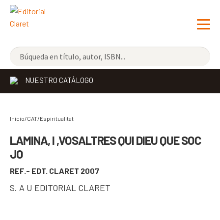
NOVEDADES
NUESTRO CATÁLOGO
LOS MÁS VENDIDOS
EDITORIAL
Exp
Inicio/CAT/
Espiritualitat
el
LIBRERÍA CLARET
LAMINA, I ,VOSALTRES QUI DIEU QUE SOC
me
JO
CONTACTO
hijo
REF.- EDT. CLARET 2007
CATALÀ
S. A U EDITORIAL CLARET
ESPAÑOL