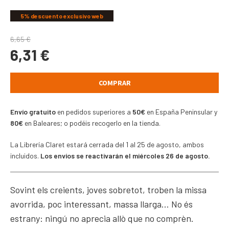
5% descuento exclusivo web
6,65
€
6,31
€
COMPRAR
Envío gratuito
en pedidos superiores a
50€
en España Peninsular y
80€
en Baleares; o podéis recogerlo en la tienda.
La Librería Claret estará cerrada del 1 al 25 de agosto, ambos
incluidos.
Los envíos se reactivarán el miércoles 26 de agosto.
Sovint els creients, joves sobretot, troben la missa
avorrida, poc interessant, massa llarga… No és
estrany: ningú no aprecia allò que no comprèn.