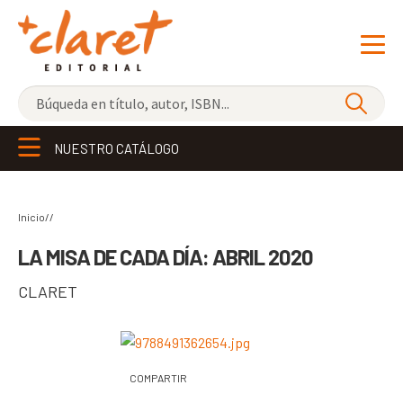
NOVEDADES
NUESTRO CATÁLOGO
LOS MÁS VENDIDOS
EDITORIAL
Exp
Inicio//
el
LIBRERÍA CLARET
LA MISA DE CADA DÍA: ABRIL 2020
me
CONTACTO
CLARET
hijo
CATALÀ
ESPAÑOL
COMPARTIR