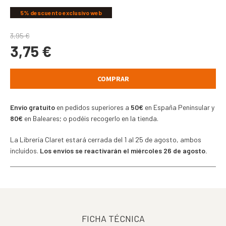
5% descuento exclusivo web
3,95
€
3,75
€
COMPRAR
Envío gratuito
en pedidos superiores a
50€
en España Peninsular y
80€
en Baleares; o podéis recogerlo en la tienda.
La Librería Claret estará cerrada del 1 al 25 de agosto, ambos
incluidos.
Los envíos se reactivarán el miércoles 26 de agosto.
FICHA TÉCNICA