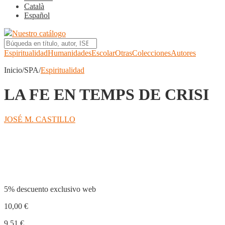
Català
Español
Nuestro catálogo
Espiritualidad
Humanidades
Escolar
Otras
Colecciones
Autores
Inicio/SPA/
Espiritualidad
LA FE EN TEMPS DE CRISI
JOSÉ M. CASTILLO
Compartir
5% descuento exclusivo web
10,00
€
9,51
€