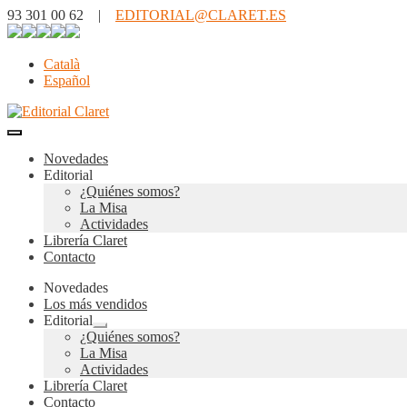
93 301 00 62 |
EDITORIAL@CLARET.ES
Català
Español
Novedades
Editorial
¿Quiénes somos?
La Misa
Actividades
Librería Claret
Contacto
Novedades
Los más vendidos
Editorial
Expandir
¿Quiénes somos?
el
La Misa
menú
Actividades
hijo
Librería Claret
Contacto