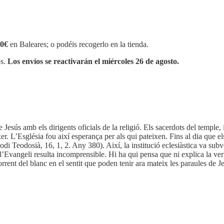
0€
en Baleares; o podéis recogerlo en la tienda.
os.
Los envíos se reactivarán el miércoles 26 de agosto.
de Jesús amb els dirigents oficials de la religió. Els sacerdots del templ
xer. L’Església fou així esperança per als qui pateixen. Fins al dia que 
di Teodosià, 16, 1, 2. Any 380). Així, la institució eclesiàstica va subvert
 l’Evangeli resulta incomprensible. Hi ha qui pensa que ni explica la veri
rent del blanc en el sentit que poden tenir ara mateix les paraules de J