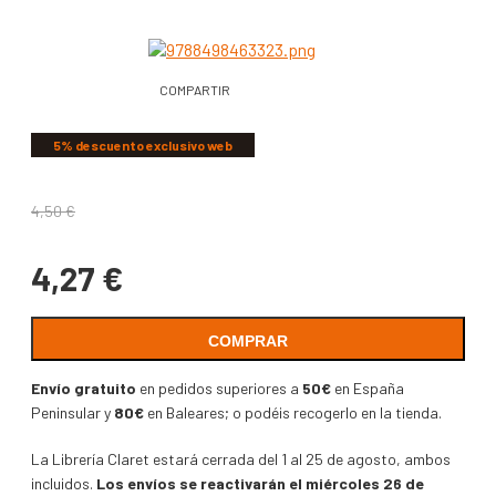
COMPARTIR
5% descuento exclusivo web
4,50
€
4,27
€
COMPRAR
Envío gratuito
en pedidos superiores a
50€
en España
Peninsular y
80€
en Baleares; o podéis recogerlo en la tienda.
La Librería Claret estará cerrada del 1 al 25 de agosto, ambos
incluidos.
Los envíos se reactivarán el miércoles 26 de