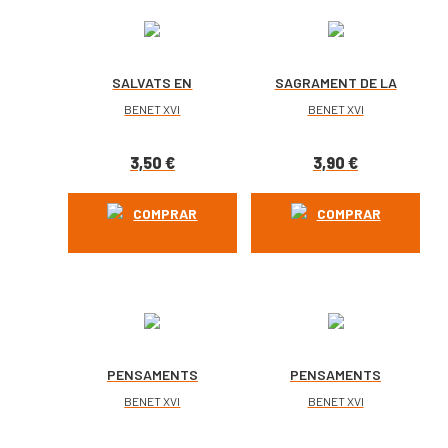
SALVATS EN
SAGRAMENT DE LA
ESPERANÇA. SPE
CARITAT
BENET XVI
BENET XVI
SALVI
3,50
€
3,90
€
COMPRAR
COMPRAR
PENSAMENTS
PENSAMENTS
ESPIRITUALS
MARIANS
BENET XVI
BENET XVI