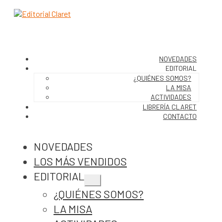
NOVEDADES
EDITORIAL
¿QUIÉNES SOMOS?
LA MISA
ACTIVIDADES
LIBRERÍA CLARET
CONTACTO
NOVEDADES
LOS MÁS VENDIDOS
EDITORIAL
Expandir
¿QUIÉNES SOMOS?
el
menú
LA MISA
hijo