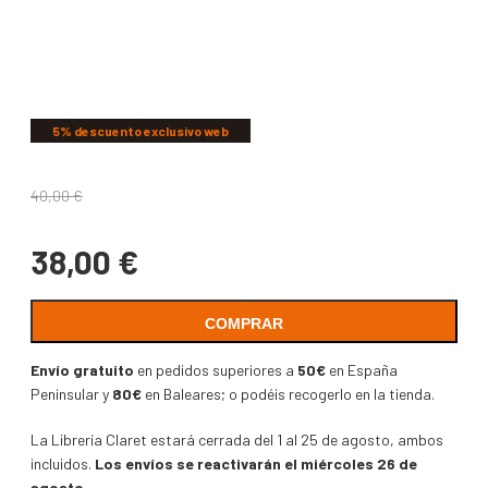
COMPARTIR
5% descuento exclusivo web
40,00
€
38,00
€
COMPRAR
Envío gratuito
en pedidos superiores a
50€
en España
Peninsular y
80€
en Baleares; o podéis recogerlo en la tienda.
La Librería Claret estará cerrada del 1 al 25 de agosto, ambos
incluidos.
Los envíos se reactivarán el miércoles 26 de
agosto.