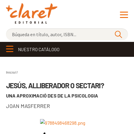
NOVEDADES
NUESTRO CATÁLOGO
LOS MÁS VENDIDOS
EDITORIAL
Exp
Inicio//
el
LIBRERÍA CLARET
JESÚS, ALLIBERADOR O SECTARI?
me
UNA APROXIMACIÓ DES DE LA PSICOLOGIA
CONTACTO
hijo
JOAN MASFERRER
CATALÀ
ESPAÑOL