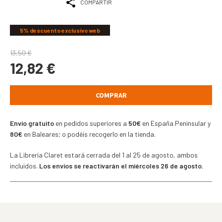
COMPARTIR
5% descuento exclusivo web
13,50
€
12,82
€
COMPRAR
Envío gratuito
en pedidos superiores a
50€
en España Peninsular y
80€
en Baleares; o podéis recogerlo en la tienda.
La Librería Claret estará cerrada del 1 al 25 de agosto, ambos
incluidos.
Los envíos se reactivarán el miércoles 26 de agosto.