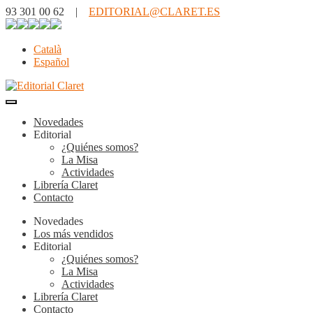
93 301 00 62 |
EDITORIAL@CLARET.ES
Català
Español
Novedades
Editorial
¿Quiénes somos?
La Misa
Actividades
Librería Claret
Contacto
Novedades
Los más vendidos
Editorial
¿Quiénes somos?
La Misa
Actividades
Librería Claret
Contacto