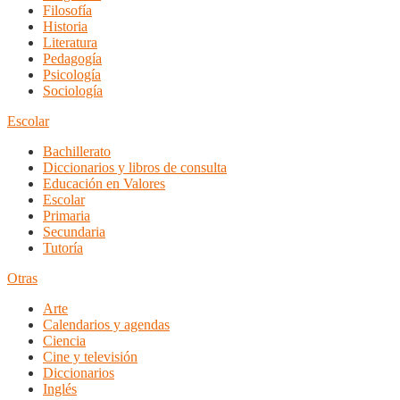
Filosofía
Historia
Literatura
Pedagogía
Psicología
Sociología
Escolar
Bachillerato
Diccionarios y libros de consulta
Educación en Valores
Escolar
Primaria
Secundaria
Tutoría
Otras
Arte
Calendarios y agendas
Ciencia
Cine y televisión
Diccionarios
Inglés