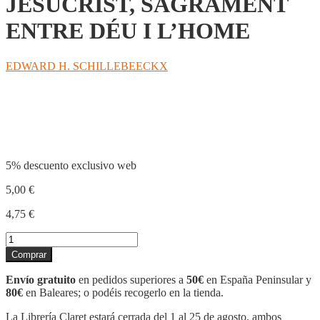
JESUCRIST, SAGRAMENT
ENTRE DÉU I L’HOME
EDWARD H. SCHILLEBEECKX
Compartir
5% descuento exclusivo web
5,00
€
4,75
€
JESUCRIST,
SAGRAMENT
Comprar
ENTRE
DÉU
Envío gratuito
en pedidos superiores a
50€
en España Peninsular y
I
80€
en Baleares; o podéis recogerlo en la tienda.
L'HOME
cantidad
La Librería Claret estará cerrada del 1 al 25 de agosto, ambos