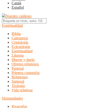
Català
Español
Nuestro catálogo
Espiritualidad
Biblia
Catequesis
Cristología
Eclesiología
Espiritualidad
Liturgia
Muerte y duelo
Objetos religiosos
Pastoral
Primera comunión
Religiones
Santoral
Teología
Vida religiosa
Humanidades
Biografías