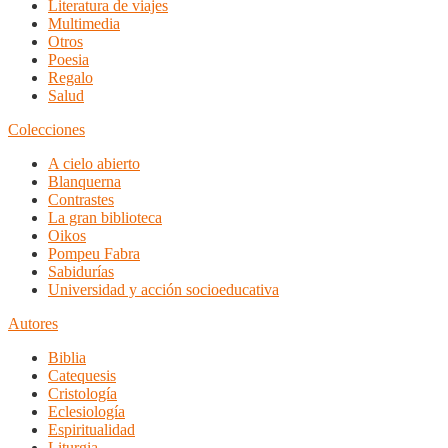
Literatura de viajes
Multimedia
Otros
Poesia
Regalo
Salud
Colecciones
A cielo abierto
Blanquerna
Contrastes
La gran biblioteca
Oikos
Pompeu Fabra
Sabidurías
Universidad y acción socioeducativa
Autores
Biblia
Catequesis
Cristología
Eclesiología
Espiritualidad
Liturgia