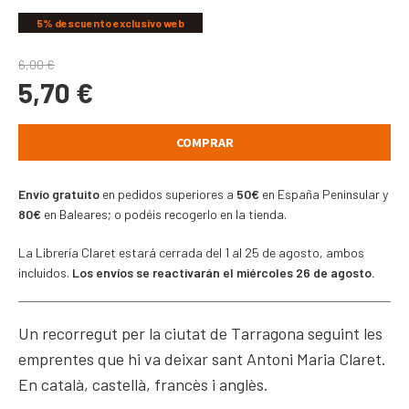
5% descuento exclusivo web
6,00
€
5,70
€
COMPRAR
Envío gratuito
en pedidos superiores a
50€
en España Peninsular y
80€
en Baleares; o podéis recogerlo en la tienda.
La Librería Claret estará cerrada del 1 al 25 de agosto, ambos
incluidos.
Los envíos se reactivarán el miércoles 26 de agosto.
Un recorregut per la ciutat de Tarragona seguint les
emprentes que hi va deixar sant Antoni Maria Claret.
En català, castellà, francès i anglès.