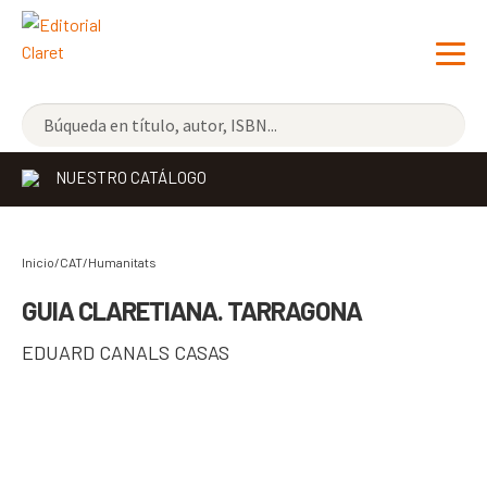
NOVEDADES
NUESTRO CATÁLOGO
LOS MÁS VENDIDOS
EDITORIAL
Inicio/CAT/
Humanitats
LIBRERÍA CLARET
GUIA CLARETIANA. TARRAGONA
CONTACTO
EDUARD CANALS CASAS
CATALÀ
ESPAÑOL
COMPARTIR