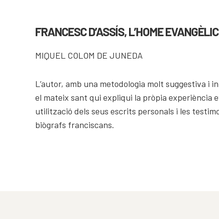
COMPARTIR
FRANCESC D’ASSÍS, L’HOME EVANGÈLIC
MIQUEL COLOM DE JUNEDA
L’autor, amb una metodologia molt suggestiva i i
el mateix sant qui expliqui la pròpia experiència e
utilització dels seus escrits personals i les testi
biògrafs franciscans.