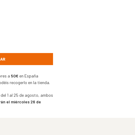
AR
ores a
50€
en España
déis recogerlo en la tienda.
 del 1 al 25 de agosto, ambos
rán el miércoles 26 de