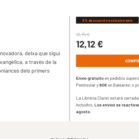
5% descuento exclusivo web
12,75
€
12,12
€
nnovadora, deixa que sigui
COMPR
vangèlica, a través de la
moniances dels primers
Envío gratuito
en pedidos superi
Peninsular y
80€
en Baleares; o po
La Librería Claret estará cerrada
incluidos.
Los envíos se reactiva
agosto.