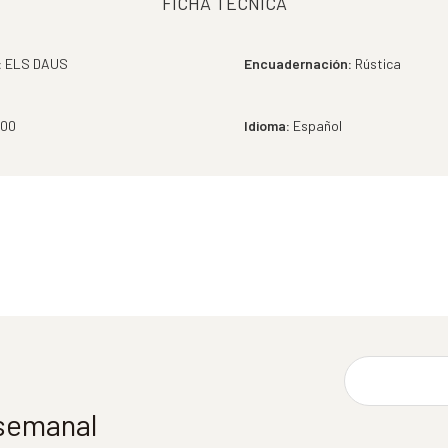
FICHA TÉCNICA
:
ELS DAUS
Encuadernación:
Rústica
00
Idioma:
Español
 semanal