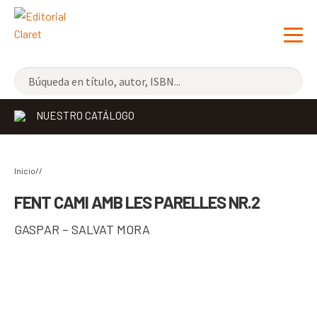
NOVEDADES
NUESTRO CATÁLOGO
LOS MÁS VENDIDOS
EDITORIAL
Exp
Inicio//
el
LIBRERÍA CLARET
FENT CAMI AMB LES PARELLES NR.2
me
CONTACTO
GASPAR – SALVAT MORA
hijo
CATALÀ
ESPAÑOL
COMPARTIR