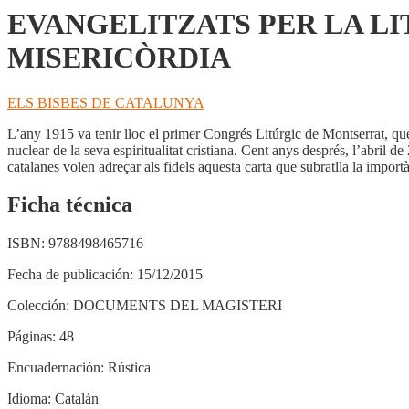
EL
EVANGELITZATS PER LA LI
MÓN
AMB
MISERICÒRDIA
MISERICÒRDIA
cantidad
ELS BISBES DE CATALUNYA
L’any 1915 va tenir lloc el primer Congrés Litúrgic de Montserrat, que va
nuclear de la seva espiritualitat cristiana. Cent anys després, l’abril 
catalanes volen adreçar als fidels aquesta carta que subratlla la importà
Ficha técnica
ISBN:
9788498465716
Fecha de publicación:
15/12/2015
Colección:
DOCUMENTS DEL MAGISTERI
Páginas:
48
Encuadernación:
Rústica
Idioma:
Catalán