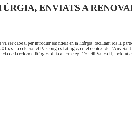
TÚRGIA, ENVIATS A RENOV
 ser cabdal per introduir els fidels en la litúrgia, facilitant-los la part
de 2015, s’ha celebrat el IV Congrés Litúrgic, en el context de l’Any Sant
ncia de la reforma litúrgica duta a terme epl Concili Vaticà II, incidint e