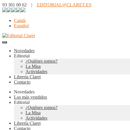
93 301 00 62 |
EDITORIAL@CLARET.ES
Català
Español
Novedades
Editorial
¿Quiénes somos?
La Misa
Actividades
Librería Claret
Contacto
Novedades
Los más vendidos
Editorial
¿Quiénes somos?
La Misa
Actividades
Librería Claret
Contacto