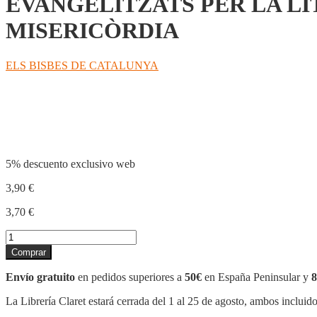
EVANGELITZATS PER LA LI
MISERICÒRDIA
ELS BISBES DE CATALUNYA
Compartir
5% descuento exclusivo web
3,90
€
3,70
€
EVANGELITZATS
PER
Comprar
LA
LITÚRGIA,
Envío gratuito
en pedidos superiores a
50€
en España Peninsular y
8
ENVIATS
A
La Librería Claret estará cerrada del 1 al 25 de agosto, ambos incluid
RENOVAR