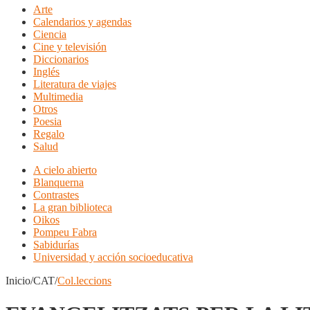
Arte
Calendarios y agendas
Ciencia
Cine y televisión
Diccionarios
Inglés
Literatura de viajes
Multimedia
Otros
Poesia
Regalo
Salud
A cielo abierto
Blanquerna
Contrastes
La gran biblioteca
Oikos
Pompeu Fabra
Sabidurías
Universidad y acción socioeducativa
Inicio/CAT/
Col.leccions