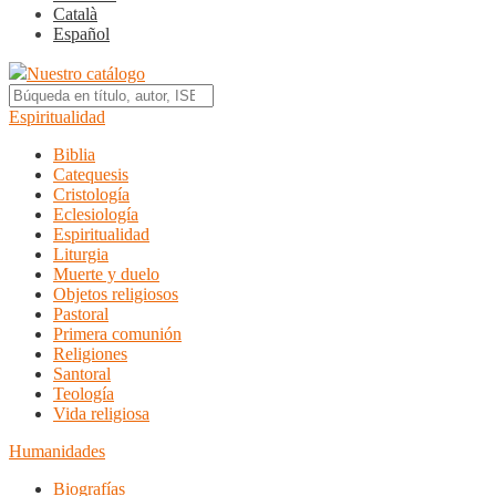
Català
Español
Nuestro catálogo
Espiritualidad
Biblia
Catequesis
Cristología
Eclesiología
Espiritualidad
Liturgia
Muerte y duelo
Objetos religiosos
Pastoral
Primera comunión
Religiones
Santoral
Teología
Vida religiosa
Humanidades
Biografías