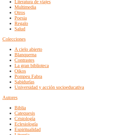
Literatura de viajes
Multimedia
Otros
Poesia
Regalo
Salud
Colecciones
A cielo abierto
Blanquerna
Contrastes
La gran biblioteca
Oikos
Pompeu Fabra
Sabidurías
Universidad y acción socioeducativa
Autores
Biblia
Catequesis
Cristología
Eclesiología
Espiritualidad
Liturgia