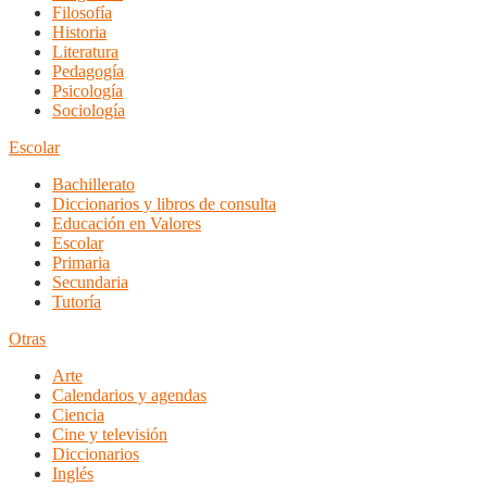
Filosofía
Historia
Literatura
Pedagogía
Psicología
Sociología
Escolar
Bachillerato
Diccionarios y libros de consulta
Educación en Valores
Escolar
Primaria
Secundaria
Tutoría
Otras
Arte
Calendarios y agendas
Ciencia
Cine y televisión
Diccionarios
Inglés