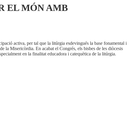
AR EL MÓN AMB
icipació activa, per tal que la litúrgia esdevingués la base fonamental i
 de la Misericòrdia. En acabat el Congrés, els bisbes de les diòcesis
specialment en la finalitat educadora i catequètica de la litúrgia.