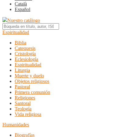
Català
Español
Nuestro catálogo
Espiritualidad
Biblia
Catequesis
Cristología
Eclesiología
Espiritualidad
Liturgia
Muerte y duelo
Objetos religiosos
Pastoral
Primera comunión
Religiones
Santoral
Teología
Vida religiosa
Humanidades
Biografías