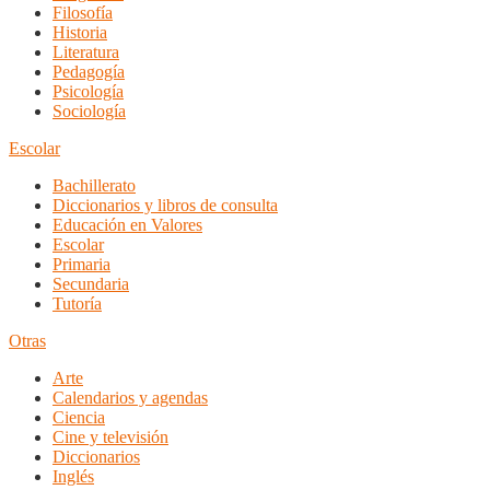
Filosofía
Historia
Literatura
Pedagogía
Psicología
Sociología
Escolar
Bachillerato
Diccionarios y libros de consulta
Educación en Valores
Escolar
Primaria
Secundaria
Tutoría
Otras
Arte
Calendarios y agendas
Ciencia
Cine y televisión
Diccionarios
Inglés