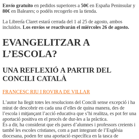
cantidad
Envío gratuito
en pedidos superiores a
50€
en España Peninsular y
80€
en Baleares; o podéis recogerlo en la tienda.
La Librería Claret estará cerrada del 1 al 25 de agosto, ambos
incluidos.
Los envíos se reactivarán el miércoles 26 de agosto.
EVANGELITZAR A
L’ESCOLA?
UNA REFLEXIÓ A PARTIR DEL
CONCILI CATALÀ
FRANCESC RIU I ROVIRA DE VILLAR
L’autor ha llegit totes les resolucions del Concili sense excepció i ha
mirat de descobrir en cada una d’elles de quina manera, des de
l’escola i mitjançant l’acció educativa que s’hi realitza, es pot fer una
aportació positiva en el procés de dur-les a la pràctica.
És a dir, ha considerat que els pares d’alumnes i professors creients i
també les escoles cristianes, com a part integrant de l’Església
diocesana, poden fer una aportació específica en la tasca de