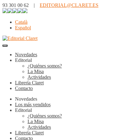
93 301 00 62 |
EDITORIAL@CLARET.ES
Català
Español
Novedades
Editorial
¿Quiénes somos?
La Misa
Actividades
Librería Claret
Contacto
Novedades
Los más vendidos
Editorial
¿Quiénes somos?
La Misa
Actividades
Librería Claret
Contacto