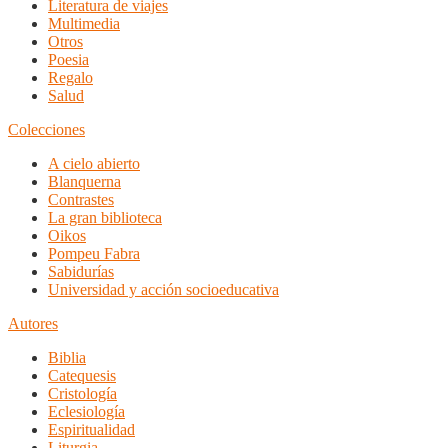
Literatura de viajes
Multimedia
Otros
Poesia
Regalo
Salud
Colecciones
A cielo abierto
Blanquerna
Contrastes
La gran biblioteca
Oikos
Pompeu Fabra
Sabidurías
Universidad y acción socioeducativa
Autores
Biblia
Catequesis
Cristología
Eclesiología
Espiritualidad
Liturgia