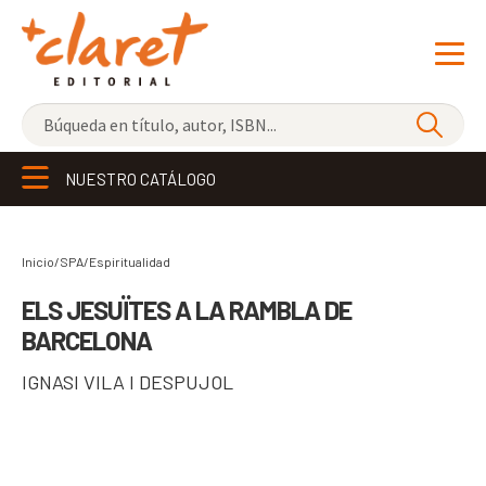
NOVEDADES
NUESTRO CATÁLOGO
LOS MÁS VENDIDOS
EDITORIAL
Exp
Inicio/SPA/
Espiritualidad
el
LIBRERÍA CLARET
ELS JESUÏTES A LA RAMBLA DE
me
BARCELONA
CONTACTO
hijo
IGNASI VILA I DESPUJOL
CATALÀ
ESPAÑOL