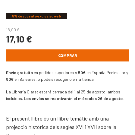
COMPARTIR
5% descuento exclusivo web
18,00
€
17,10
€
COMPRAR
Envío gratuito
en pedidos superiores a
50€
en España Peninsular y
80€
en Baleares; o podéis recogerlo en la tienda.
La Librería Claret estará cerrada del 1 al 25 de agosto, ambos
incluidos.
Los envíos se reactivarán el miércoles 26 de agosto.
El present llibre és un llibre temàtic amb una
projecció històrica dels segles XVI i XVII sobre la