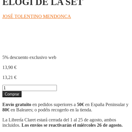
ELOGI DE LA SET
JOSÉ TOLENTINO MENDONÇA
Compartir
5% descuento exclusivo web
13,90
€
13,21
€
ELOGI
DE
Comprar
LA
SET
Envío gratuito
en pedidos superiores a
50€
en España Peninsular y
cantidad
80€
en Baleares; o podéis recogerlo en la tienda.
La Librería Claret estará cerrada del 1 al 25 de agosto, ambos
incluidos.
Los envíos se reactivarán el miércoles 26 de agosto.