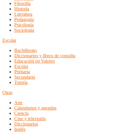
Filosofía
Historia
Literatura
Pedagogía
Psicología
Sociología
Escolar
Bachillerato
Diccionarios y libros de consulta
Educación en Valores
Escolar
Primaria
Secundaria
Tutoría
Otras
Arte
Calendarios y agendas
Ciencia
Cine y televisión
Diccionarios
Inglés