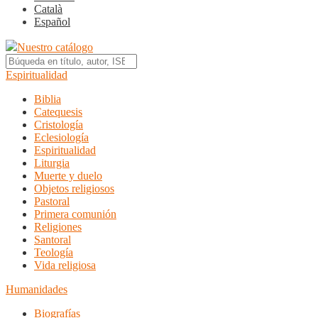
Català
Español
Nuestro catálogo
Espiritualidad
Biblia
Catequesis
Cristología
Eclesiología
Espiritualidad
Liturgia
Muerte y duelo
Objetos religiosos
Pastoral
Primera comunión
Religiones
Santoral
Teología
Vida religiosa
Humanidades
Biografías