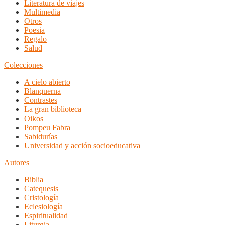
Literatura de viajes
Multimedia
Otros
Poesia
Regalo
Salud
Colecciones
A cielo abierto
Blanquerna
Contrastes
La gran biblioteca
Oikos
Pompeu Fabra
Sabidurías
Universidad y acción socioeducativa
Autores
Biblia
Catequesis
Cristología
Eclesiología
Espiritualidad
Liturgia