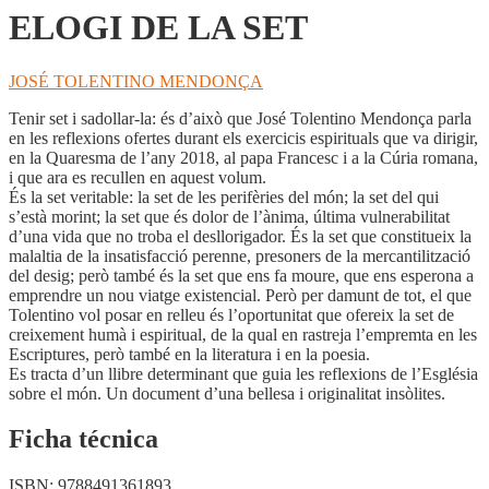
ELOGI DE LA SET
JOSÉ TOLENTINO MENDONÇA
Tenir set i sadollar-la: és d’això que José Tolentino Mendonça parla
en les reflexions ofertes durant els exercicis espirituals que va dirigir,
en la Quaresma de l’any 2018, al papa Francesc i a la Cúria romana,
i que ara es recullen en aquest volum.
És la set veritable: la set de les perifèries del món; la set del qui
s’està morint; la set que és dolor de l’ànima, última vulnerabilitat
d’una vida que no troba el desllorigador. És la set que constitueix la
malaltia de la insatisfacció perenne, presoners de la mercantilització
del desig; però també és la set que ens fa moure, que ens esperona a
emprendre un nou viatge existencial. Però per damunt de tot, el que
Tolentino vol posar en relleu és l’oportunitat que ofereix la set de
creixement humà i espiritual, de la qual en rastreja l’empremta en les
Escriptures, però també en la literatura i en la poesia.
Es tracta d’un llibre determinant que guia les reflexions de l’Església
sobre el món. Un document d’una bellesa i originalitat insòlites.
Ficha técnica
ISBN:
9788491361893