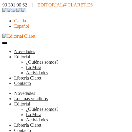
93 301 00 62 |
EDITORIAL@CLARET.ES
Català
Español
Novedades
Editorial
¿Quiénes somos?
La Misa
Actividades
Librería Claret
Contacto
Novedades
Los más vendidos
Editorial
¿Quiénes somos?
La Misa
Actividades
Librería Claret
Contacto