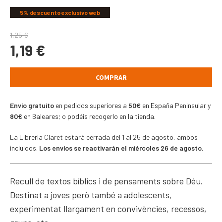
5% descuento exclusivo web
1,25
€
1,19
€
COMPRAR
Envío gratuito
en pedidos superiores a
50€
en España Peninsular y
80€
en Baleares; o podéis recogerlo en la tienda.
La Librería Claret estará cerrada del 1 al 25 de agosto, ambos
incluidos.
Los envíos se reactivarán el miércoles 26 de agosto.
Recull de textos bíblics i de pensaments sobre Déu.
Destinat a joves però també a adolescents,
experimentat llargament en convivències, recessos,