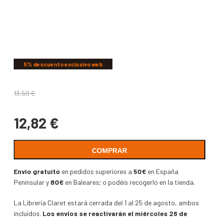
COMPARTIR
5% descuento exclusivo web
13,50
€
12,82
€
COMPRAR
Envío gratuito
en pedidos superiores a
50€
en España
Peninsular y
80€
en Baleares; o podéis recogerlo en la tienda.
La Librería Claret estará cerrada del 1 al 25 de agosto, ambos
incluidos.
Los envíos se reactivarán el miércoles 26 de