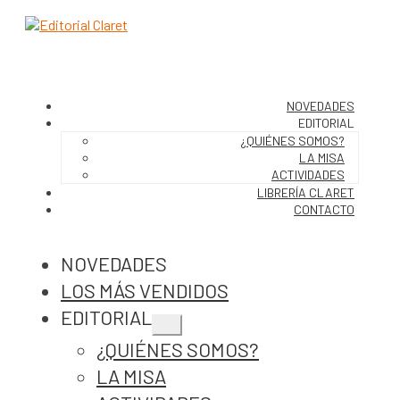
NOVEDADES
EDITORIAL
¿QUIÉNES SOMOS?
LA MISA
ACTIVIDADES
LIBRERÍA CLARET
CONTACTO
NOVEDADES
LOS MÁS VENDIDOS
EDITORIAL
Expandir
¿QUIÉNES SOMOS?
el
menú
LA MISA
hijo