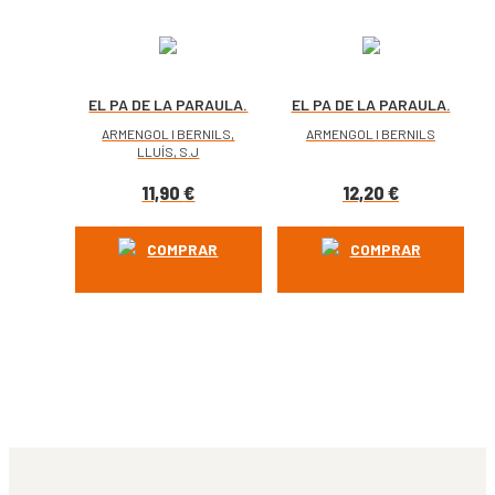
EL PA DE LA PARAULA.
EL PA DE LA PARAULA.
5
3 – A
ARMENGOL I BERNILS,
ARMENGOL I BERNILS
LLUÍS, S.J
11,90
€
12,20
€
COMPRAR
COMPRAR