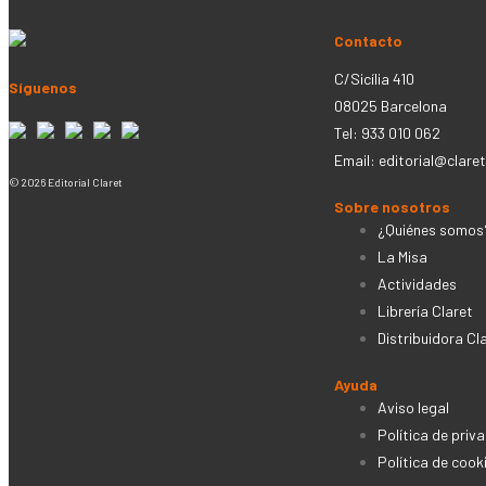
Contacto
C/Sicília 410
Síguenos
08025 Barcelona
Tel: 933 010 062
Email:
editorial@claret
© 2026 Editorial Claret
Sobre nosotros
¿Quiénes somos
La Misa
Actividades
Librería Claret
Distribuidora Cl
Ayuda
Aviso legal
Política de priv
Política de cook