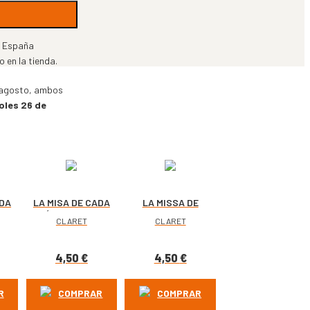
 España
 en la tienda.
e agosto, ambos
oles 26 de
ADA
LA MISA DE CADA
LA MISSA DE
RE
DÍA. OCTUBRE
CADA DIA.
CLARET
CLARET
2026
OCTUBRE 2026
4,50
€
4,50
€
R
COMPRAR
COMPRAR