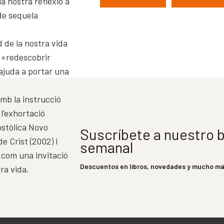
la nostra reflexió a
 de sequela
d de la nostra vida
e «redescobrir
ajuda a portar una
amb la instrucció
 l’exhortació
ostòlica Novo
Suscríbete a nuestro b
de Crist (2002) i
semanal
 com una invitació
Descuentos en libros, novedades y mucho m
ra vida.