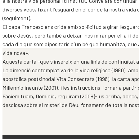
a la nostra vida personal i d’Institut. Convé ara continuar 
diverses veus, fixant l’esguard en el cor de la nostra vida
(seguiment).
El papa Francesc ens crida amb sol·licitud a girar l’esguar
sobre Jesús, però també a deixar-nos mirar per ell a fi d
cada dia que som dipositaris d’un bé que humanitza, que 
vida nova».
Aquesta carta -que s’insereix en una línia de continuïtat 
La dimensió contemplativa de la vida religiosa (1980), amb
apostòlica postsinodal Vita Consecrata (1996), la carta ap
Millennio ineunte (2001), i les instruccions Tornar a partir 
Faciem tuam, Dominie, requiram (2008)- us arriba, doncs,
desclosa sobre el misteri de Déu, fonament de tota la nost