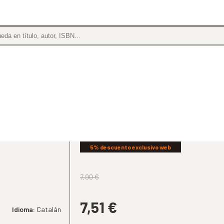
5% descuento exclusivo web
7,90
€
7,51
€
Idioma:
Catalán