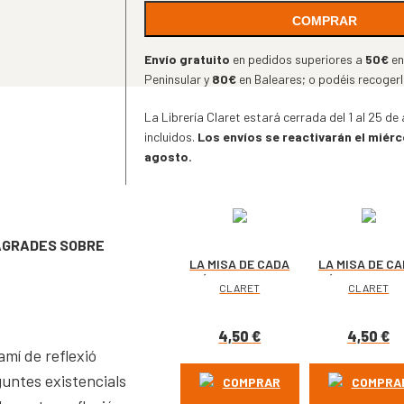
COMPRAR
Envío gratuito
en pedidos superiores a
50€
en
Peninsular y
80€
en Baleares; o podéis recogerlo
La Librería Claret estará cerrada del 1 al 25 d
incluidos.
Los envíos se reactivarán el miérc
agosto.
SAGRADES SOBRE
LA MISA DE CADA
LA MISA DE C
DÍA. DICIEMBRE
DÍA. NOVIEMB
CLARET
CLARET
2026
2026
4,50
€
4,50
€
mí de reflexió
eguntes existencials
COMPRAR
COMPRA