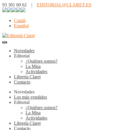
93 301 00 62 |
EDITORIAL@CLARET.ES
Català
Español
Novedades
Editorial
¿Quiénes somos?
La Misa
Actividades
Librería Claret
Contacto
Novedades
Los más vendidos
Editorial
¿Quiénes somos?
La Misa
Actividades
Librería Claret
Contacto