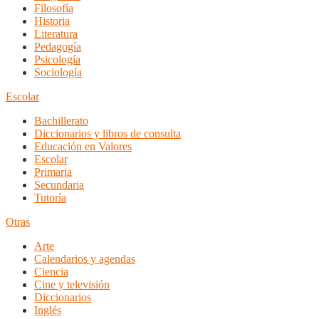
Filosofía
Historia
Literatura
Pedagogía
Psicología
Sociología
Escolar
Bachillerato
Diccionarios y libros de consulta
Educación en Valores
Escolar
Primaria
Secundaria
Tutoría
Otras
Arte
Calendarios y agendas
Ciencia
Cine y televisión
Diccionarios
Inglés