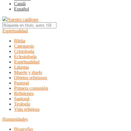
Català
Español
Nuestro catálogo
Espiritualidad
Biblia
Catequesis
Cristología
Eclesiología
Espiritualidad
Liturgia
Muerte y duelo
Objetos religiosos
Pastoral
Primera comunión
Religiones
Santoral
Teología
Vida religiosa
Humanidades
Biografías