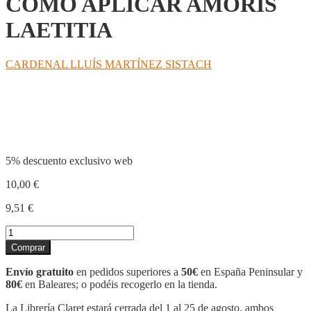
CÓMO APLICAR AMORIS
LAETITIA
CARDENAL LLUÍS MARTÍNEZ SISTACH
Compartir
5% descuento exclusivo web
10,00
€
9,51
€
CÓMO
APLICAR
Comprar
AMORIS
LAETITIA
Envío gratuito
en pedidos superiores a
50€
en España Peninsular y
cantidad
80€
en Baleares; o podéis recogerlo en la tienda.
La Librería Claret estará cerrada del 1 al 25 de agosto, ambos