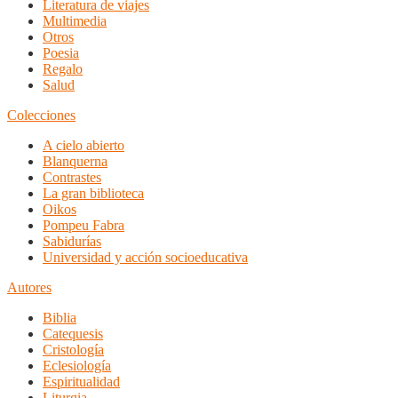
Literatura de viajes
Multimedia
Otros
Poesia
Regalo
Salud
Colecciones
A cielo abierto
Blanquerna
Contrastes
La gran biblioteca
Oikos
Pompeu Fabra
Sabidurías
Universidad y acción socioeducativa
Autores
Biblia
Catequesis
Cristología
Eclesiología
Espiritualidad
Liturgia