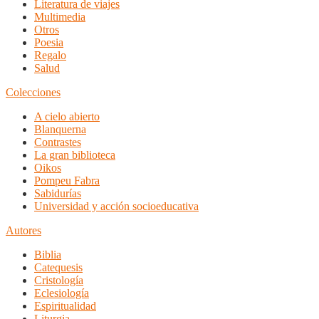
Literatura de viajes
Multimedia
Otros
Poesia
Regalo
Salud
Colecciones
A cielo abierto
Blanquerna
Contrastes
La gran biblioteca
Oikos
Pompeu Fabra
Sabidurías
Universidad y acción socioeducativa
Autores
Biblia
Catequesis
Cristología
Eclesiología
Espiritualidad
Liturgia