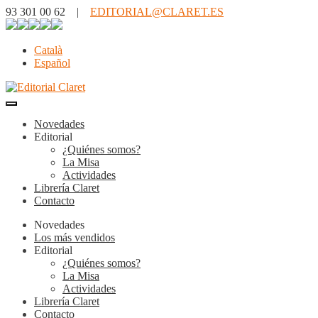
93 301 00 62 |
EDITORIAL@CLARET.ES
Català
Español
Novedades
Editorial
¿Quiénes somos?
La Misa
Actividades
Librería Claret
Contacto
Novedades
Los más vendidos
Editorial
¿Quiénes somos?
La Misa
Actividades
Librería Claret
Contacto