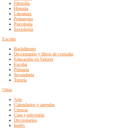
Filosofía
Historia
Literatura
Pedagogía
Psicología
Sociología
Escolar
Bachillerato
Diccionarios y libros de consulta
Educación en Valores
Escolar
Primaria
Secundaria
Tutoría
Otras
Arte
Calendarios y agendas
Ciencia
Cine y televisión
Diccionarios
Inglés