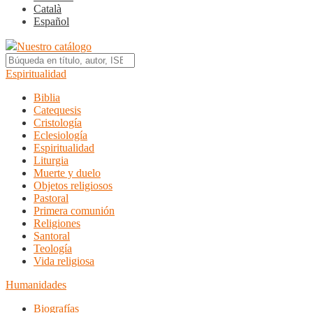
Català
Español
Nuestro catálogo
Espiritualidad
Biblia
Catequesis
Cristología
Eclesiología
Espiritualidad
Liturgia
Muerte y duelo
Objetos religiosos
Pastoral
Primera comunión
Religiones
Santoral
Teología
Vida religiosa
Humanidades
Biografías