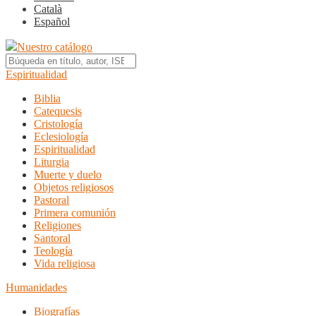
Català
Español
Nuestro catálogo
Espiritualidad
Biblia
Catequesis
Cristología
Eclesiología
Espiritualidad
Liturgia
Muerte y duelo
Objetos religiosos
Pastoral
Primera comunión
Religiones
Santoral
Teología
Vida religiosa
Humanidades
Biografías