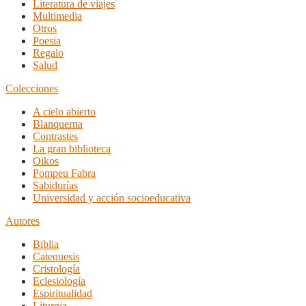
Literatura de viajes
Multimedia
Otros
Poesia
Regalo
Salud
Colecciones
A cielo abierto
Blanquerna
Contrastes
La gran biblioteca
Oikos
Pompeu Fabra
Sabidurías
Universidad y acción socioeducativa
Autores
Biblia
Catequesis
Cristología
Eclesiología
Espiritualidad
Liturgia