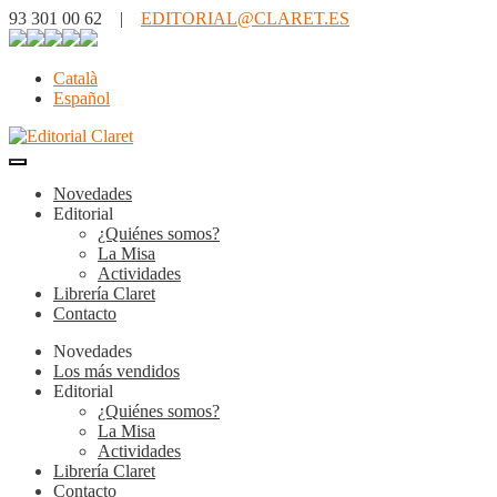
93 301 00 62 |
EDITORIAL@CLARET.ES
Català
Español
Novedades
Editorial
¿Quiénes somos?
La Misa
Actividades
Librería Claret
Contacto
Novedades
Los más vendidos
Editorial
¿Quiénes somos?
La Misa
Actividades
Librería Claret
Contacto