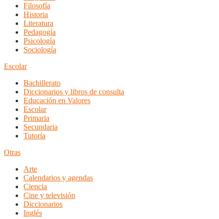
Filosofía
Historia
Literatura
Pedagogía
Psicología
Sociología
Escolar
Bachillerato
Diccionarios y libros de consulta
Educación en Valores
Escolar
Primaria
Secundaria
Tutoría
Otras
Arte
Calendarios y agendas
Ciencia
Cine y televisión
Diccionarios
Inglés