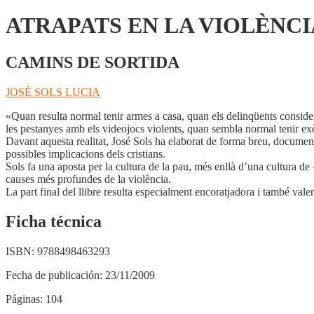
ATRAPATS EN LA VIOLÈNCI
CAMINS DE SORTIDA
JOSÉ SOLS LUCIA
«Quan resulta normal tenir armes a casa, quan els delinqüents consideren
les pestanyes amb els videojocs violents, quan sembla normal tenir exèrc
Davant aquesta realitat, José Sols ha elaborat de forma breu, documenta
possibles implicacions dels cristians.
Sols fa una aposta per la cultura de la pau, més enllà d’una cultura de
causes més profundes de la violència.
La part final del llibre resulta especialment encoratjadora i també val
Ficha técnica
ISBN:
9788498463293
Fecha de publicación:
23/11/2009
Páginas:
104