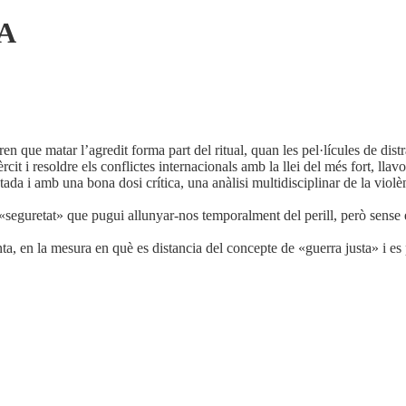
A
 que matar l’agredit forma part del ritual, quan les pel·lícules de distr
it i resoldre els conflictes internacionals amb la llei del més fort, lla
da i amb una bona dosi crítica, una anàlisi multidisciplinar de la violèn
 «seguretat» que pugui allunyar-nos temporalment del perill, però sense el
enta, en la mesura en què es distancia del concepte de «guerra justa» i e