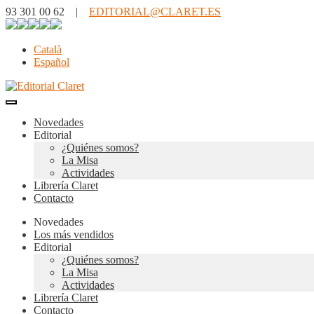
93 301 00 62 |
EDITORIAL@CLARET.ES
Català
Español
Novedades
Editorial
¿Quiénes somos?
La Misa
Actividades
Librería Claret
Contacto
Novedades
Los más vendidos
Editorial
¿Quiénes somos?
La Misa
Actividades
Librería Claret
Contacto