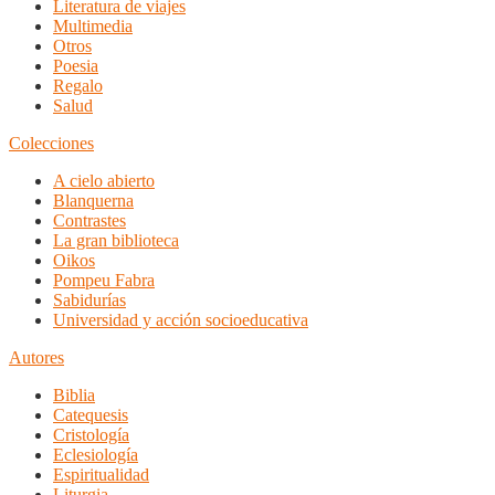
Literatura de viajes
Multimedia
Otros
Poesia
Regalo
Salud
Colecciones
A cielo abierto
Blanquerna
Contrastes
La gran biblioteca
Oikos
Pompeu Fabra
Sabidurías
Universidad y acción socioeducativa
Autores
Biblia
Catequesis
Cristología
Eclesiología
Espiritualidad
Liturgia