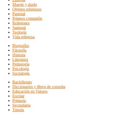
Muerte y duelo
Objetos religiosos
Pastoral
Primera comunión
Religiones
Santoral
Teología
Vida religiosa
Biografías
Filosofía
Historia
Literatura
Pedagogía
Psicología
Sociología
Bachillerato
Diccionarios y libros de consulta
Educación en Valores
Escolar
Primaria
Secundaria
Tutoría