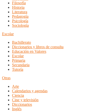
Filosofía
Historia
Literatura
Pedagogía
Psicología
Sociología
Escolar
Bachillerato
Diccionarios y libros de consulta
Educación en Valores
Escolar
Primaria
Secundaria
Tutoría
Otras
Arte
Calendarios y agendas
Ciencia
Cine y televisión
Diccionarios
Inglés