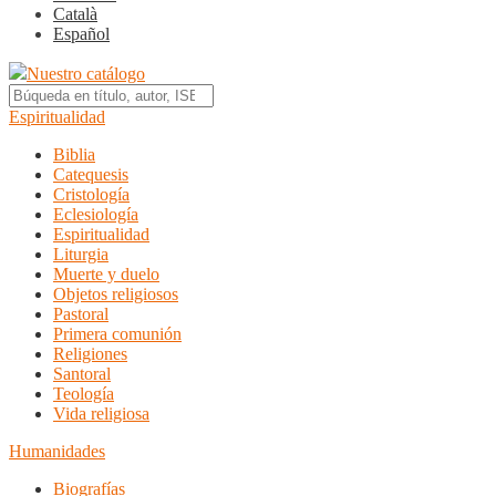
Català
Español
Nuestro catálogo
Espiritualidad
Biblia
Catequesis
Cristología
Eclesiología
Espiritualidad
Liturgia
Muerte y duelo
Objetos religiosos
Pastoral
Primera comunión
Religiones
Santoral
Teología
Vida religiosa
Humanidades
Biografías