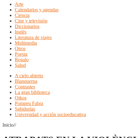
Arte
Calendarios y agendas
Ciencia
Cine y televisión
Diccionarios
Inglés
Literatura de viajes
Multimedia
Otros
Poesia
Regalo
Salud
A cielo abierto
Blanquerna
Contrastes
La gran biblioteca
Oikos
Pompeu Fabra
Sabidurías
Universidad y acción socioeducativa
Inicio//