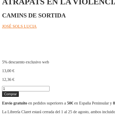
ATRAPATS EN LA VIOLÈNCI
CAMINS DE SORTIDA
JOSÉ SOLS LUCIA
Compartir
5% descuento exclusivo web
13,00
€
12,36
€
ATRAPATS
EN
Comprar
LA
VIOLÈNCIA
Envío gratuito
en pedidos superiores a
50€
en España Peninsular y
8
cantidad
La Librería Claret estará cerrada del 1 al 25 de agosto, ambos incluid